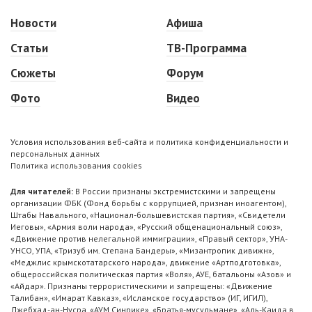
Новости
Афиша
Статьи
ТВ-Программа
Сюжеты
Форум
Фото
Видео
Условия использования веб-сайта и политика конфиденциальности и
персональных данных
Политика использования cookies
Для читателей:
В России признаны экстремистскими и запрещены
организации ФБК (Фонд борьбы с коррупцией, признан иноагентом),
Штабы Навального, «Национал-большевистская партия», «Свидетели
Иеговы», «Армия воли народа», «Русский общенациональный союз»,
«Движение против нелегальной иммиграции», «Правый сектор», УНА-
УНСО, УПА, «Тризуб им. Степана Бандеры», «Мизантропик дивижн»,
«Меджлис крымскотатарского народа», движение «Артподготовка»,
общероссийская политическая партия «Воля», АУЕ, батальоны «Азов» и
«Айдар». Признаны террористическими и запрещены: «Движение
Талибан», «Имарат Кавказ», «Исламское государство» (ИГ, ИГИЛ),
Джебхад-ан-Нусра, «АУМ Синрике», «Братья-мусульмане», «Аль-Каида в