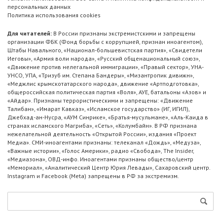
персональных данных
Политика использования cookies
Для читателей:
В России признаны экстремистскими и запрещены
организации ФБК (Фонд борьбы с коррупцией, признан иноагентом),
Штабы Навального, «Национал-большевистская партия», «Свидетели
Иеговы», «Армия воли народа», «Русский общенациональный союз»,
«Движение против нелегальной иммиграции», «Правый сектор», УНА-
УНСО, УПА, «Тризуб им. Степана Бандеры», «Мизантропик дивижн»,
«Меджлис крымскотатарского народа», движение «Артподготовка»,
общероссийская политическая партия «Воля», АУЕ, батальоны «Азов» и
«Айдар». Признаны террористическими и запрещены: «Движение
Талибан», «Имарат Кавказ», «Исламское государство» (ИГ, ИГИЛ),
Джебхад-ан-Нусра, «АУМ Синрике», «Братья-мусульмане», «Аль-Каида в
странах исламского Магриба», «Сеть», «Колумбайн». В РФ признана
нежелательной деятельность «Открытой России», издания «Проект
Медиа». СМИ-иноагентами признаны: телеканал «Дождь», «Медуза»,
«Важные истории», «Голос Америки», радио «Свобода», The Insider,
«Медиазона», ОВД-инфо. Иноагентами признаны общество/центр
«Мемориал», «Аналитический Центр Юрия Левады», Сахаровский центр.
Instagram и Facebook (Metа) запрещены в РФ за экстремизм.