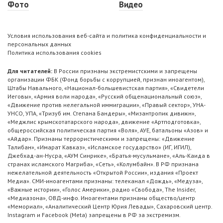
Фото
Видео
Условия использования веб-сайта и политика конфиденциальности и
персональных данных
Политика использования cookies
Для читателей:
В России признаны экстремистскими и запрещены
организации ФБК (Фонд борьбы с коррупцией, признан иноагентом),
Штабы Навального, «Национал-большевистская партия», «Свидетели
Иеговы», «Армия воли народа», «Русский общенациональный союз»,
«Движение против нелегальной иммиграции», «Правый сектор», УНА-
УНСО, УПА, «Тризуб им. Степана Бандеры», «Мизантропик дивижн»,
«Меджлис крымскотатарского народа», движение «Артподготовка»,
общероссийская политическая партия «Воля», АУЕ, батальоны «Азов» и
«Айдар». Признаны террористическими и запрещены: «Движение
Талибан», «Имарат Кавказ», «Исламское государство» (ИГ, ИГИЛ),
Джебхад-ан-Нусра, «АУМ Синрике», «Братья-мусульмане», «Аль-Каида в
странах исламского Магриба», «Сеть», «Колумбайн». В РФ признана
нежелательной деятельность «Открытой России», издания «Проект
Медиа». СМИ-иноагентами признаны: телеканал «Дождь», «Медуза»,
«Важные истории», «Голос Америки», радио «Свобода», The Insider,
«Медиазона», ОВД-инфо. Иноагентами признаны общество/центр
«Мемориал», «Аналитический Центр Юрия Левады», Сахаровский центр.
Instagram и Facebook (Metа) запрещены в РФ за экстремизм.