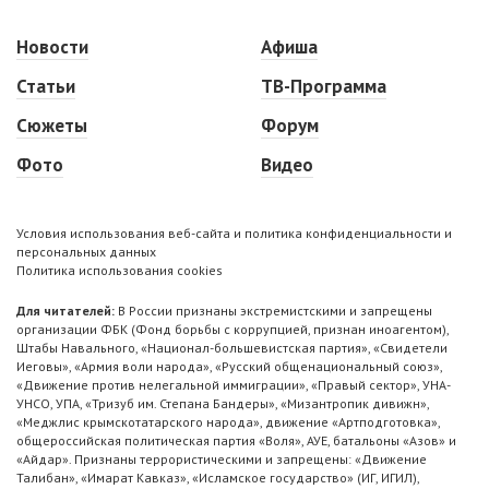
Новости
Афиша
Статьи
ТВ-Программа
Сюжеты
Форум
Фото
Видео
Условия использования веб-сайта и политика конфиденциальности и
персональных данных
Политика использования cookies
Для читателей:
В России признаны экстремистскими и запрещены
организации ФБК (Фонд борьбы с коррупцией, признан иноагентом),
Штабы Навального, «Национал-большевистская партия», «Свидетели
Иеговы», «Армия воли народа», «Русский общенациональный союз»,
«Движение против нелегальной иммиграции», «Правый сектор», УНА-
УНСО, УПА, «Тризуб им. Степана Бандеры», «Мизантропик дивижн»,
«Меджлис крымскотатарского народа», движение «Артподготовка»,
общероссийская политическая партия «Воля», АУЕ, батальоны «Азов» и
«Айдар». Признаны террористическими и запрещены: «Движение
Талибан», «Имарат Кавказ», «Исламское государство» (ИГ, ИГИЛ),