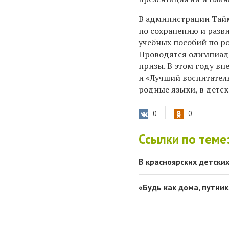
В администрации Тайм
по сохранению и разв
учебных пособий по р
Проводятся олимпиады
призы. В этом году в
и «Лучший воспитател
родные языки, в детск
0
0
Ссылки по теме
В красноярских детских
«Будь как дома, путник