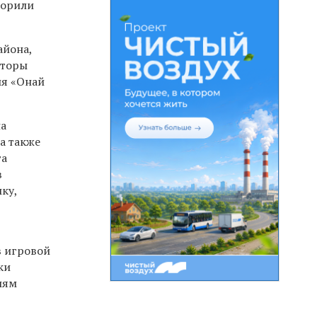
ворили
айона,
вторы
ия «Онай
на
а также
та
в
ку,
в игровой
ки
лям