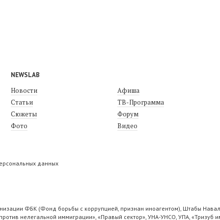
NEWSLAB
Новости
Афиша
Статьи
ТВ-Программа
Сюжеты
Форум
Фото
Видео
персональных данных
низации ФБК (Фонд борьбы с коррупцией, признан иноагентом), Штабы Навал
ротив нелегальной иммиграции», «Правый сектор», УНА-УНСО, УПА, «Тризуб и