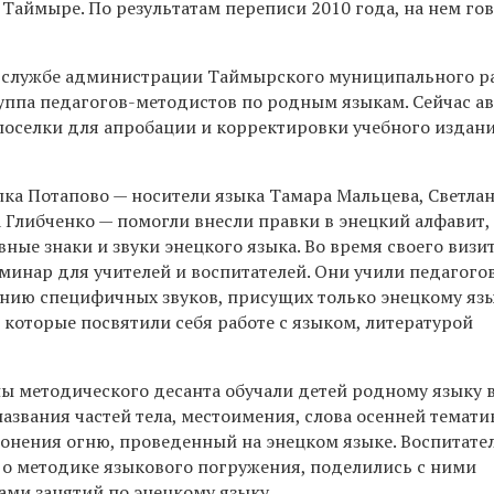
Таймыре. По результатам переписи 2010 года, на нем го
-службе администрации Таймырского муниципального р
руппа педагогов-методистов по родным языкам. Сейчас а
поселки для апробации и корректировки учебного издан
ка Потапово — носители языка Тамара Мальцева, Светла
 Глибченко — помогли внесли правки в энецкий алфавит, 
ные знаки и звуки энецкого языка. Во время своего визи
минар для учителей и воспитателей. Они учили педагого
нию специфичных звуков, присущих только энецкому язы
 которые посвятили себя работе с языком, литературой
ы методического десанта обучали детей родному языку 
названия частей тела, местоимения, слова осенней темати
лонения огню, проведенный на энецком языке. Воспитате
 о методике языкового погружения, поделились с ними
ами занятий по энецкому языку.