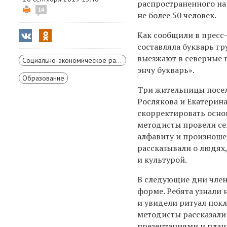
распространенного на 
14
не более 50 человек.
Как сообщили в пресс
составляла букварь г
выезжают в северные 
Социально-экономическое развитие Красноярского края
энчу букварь».
Образование
Три жительницы посел
Рослякова и Екатерина
скорректировать основ
методисты провели се
алфавиту и произноше
рассказывали о людях,
и культурой.
В следующие дни член
форме. Ребята узнали 
и увидели ритуал пок
методисты рассказали
презентациями и план