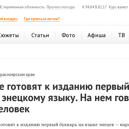
°C
переменная облачность
Прогноз погоды
€
94,84
$
82,17
Курс валют
й воздух»
Где купаться летом?
Сюжеты
Статьи
Фото
Афиша
ТВ
Красноярском крае
е готовят к изданию первы
 энецкому языку. На нем го
еловек
отовят к изданию первый букварь на языке энецев — нар