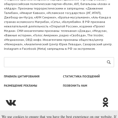
общероссийская политическая партия «Воля», АУЕ, батальоны «Азов» и
«Айдар». Признаны террористическими и запрещены: «Движение
Талибан», «Имарат Кавказ», «Исламское государство» (ИГ, ИГИЛ),
Джебхад-ан-Нусра, «АУМ Синрике», «Братья-мусульмане», «Аль-Каида в
странах исламского Магриба», «Сеть», «Колумбайн». В РФ признана
нежелательной деятельность «Открытой России», издания «Проект
Медиа». СМИ-иноагентами признаны: телеканал «Дождь», «Медуза»,
«Важные истории», «Голос Америки», радио «Свобода», The Insider,
«Медиазона», ОВД-инфо. Иноагентами признаны общество/центр
«Мемориал», «Аналитический Центр Юрия Левады», Сахаровский центр.
Instagram и Facebook (Metа) запрещены в РФ за экстремизм.
ПРАВИЛА ЦИТИРОВАНИЯ
СТАТИСТИКА ПОСЕЩЕНИЙ
РАЗМЕЩЕНИЕ РЕКЛАМЫ
ПОЗВОНИТЬ НАМ
We use cookies to ensure that you have the best experience on our website. If
© ООО «Лаборатория Новоcтей», 2003—2026.