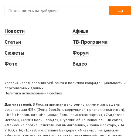
Новости
Афиша
Статьи
ТВ-Программа
Сюжеты
Форум
Фото
Видео
Условия использования веб-сайта и политика конфиденциальности и
персональных данных
Политика использования cookies
Для читателей:
В России признаны экстремистскими и запрещены
организации ФБК (Фонд борьбы с коррупцией, признан иноагентом),
Штабы Навального, «Национал-большевистская партия», «Свидетели
Иеговы», «Армия воли народа», «Русский общенациональный союз»,
«Движение против нелегальной иммиграции», «Правый сектор», УНА-
УНСО, УПА, «Тризуб им. Степана Бандеры», «Мизантропик дивижн»,
«Меджлис крымскотатарского народа», движение «Артподготовка»,