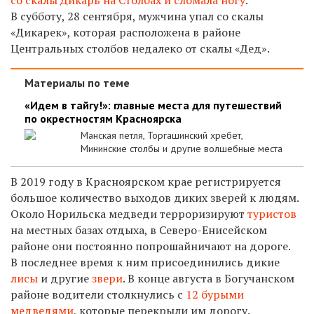
В субботу, 28 сентября, м
ужчина упал со скалы
«Дикарек», которая расположена в районе
Центральных столбов недалеко от скалы «Дед».
Материалы по теме
«Идем в тайгу!»: главные места для путешествий
по окрестностям Красноярска
Манская петля, Торгашинский хребет,
Мининские столбы и другие волшебные места
В 2019 году в Красноярском крае регистрируется
большое количество выходов диких зверей к людям.
Около Норильска медведи терроризируют
туристов
на местных базах отдыха, в Северо-Енисейском
районе они постоянно попрошайничают на дороге.
В последнее время к ним присоединились дикие
лисы
и другие
звери
. В конце августа в Богучанском
районе водители столкнулись с
12 бурыми
медведями
, которые перекрыли им дорогу.