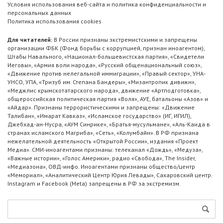
Условия использования веб-сайта и политика конфиденциальности и
персональных данных
Политика использования cookies
Для читателей:
В России признаны экстремистскими и запрещены
организации ФБК (Фонд борьбы с коррупцией, признан иноагентом),
Штабы Навального, «Национал-большевистская партия», «Свидетели
Иеговы», «Армия воли народа», «Русский общенациональный союз»,
«Движение против нелегальной иммиграции», «Правый сектор», УНА-
УНСО, УПА, «Тризуб им. Степана Бандеры», «Мизантропик дивижн»,
«Меджлис крымскотатарского народа», движение «Артподготовка»,
общероссийская политическая партия «Воля», АУЕ, батальоны «Азов» и
«Айдар». Признаны террористическими и запрещены: «Движение
Талибан», «Имарат Кавказ», «Исламское государство» (ИГ, ИГИЛ),
Джебхад-ан-Нусра, «АУМ Синрике», «Братья-мусульмане», «Аль-Каида в
странах исламского Магриба», «Сеть», «Колумбайн». В РФ признана
нежелательной деятельность «Открытой России», издания «Проект
Медиа». СМИ-иноагентами признаны: телеканал «Дождь», «Медуза»,
«Важные истории», «Голос Америки», радио «Свобода», The Insider,
«Медиазона», ОВД-инфо. Иноагентами признаны общество/центр
«Мемориал», «Аналитический Центр Юрия Левады», Сахаровский центр.
Instagram и Facebook (Metа) запрещены в РФ за экстремизм.