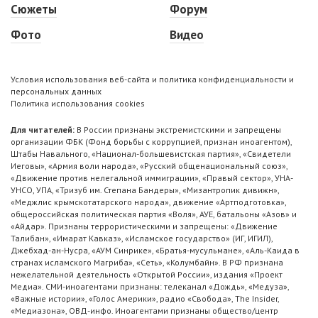
Сюжеты
Форум
Фото
Видео
Условия использования веб-сайта и политика конфиденциальности и
персональных данных
Политика использования cookies
Для читателей:
В России признаны экстремистскими и запрещены
организации ФБК (Фонд борьбы с коррупцией, признан иноагентом),
Штабы Навального, «Национал-большевистская партия», «Свидетели
Иеговы», «Армия воли народа», «Русский общенациональный союз»,
«Движение против нелегальной иммиграции», «Правый сектор», УНА-
УНСО, УПА, «Тризуб им. Степана Бандеры», «Мизантропик дивижн»,
«Меджлис крымскотатарского народа», движение «Артподготовка»,
общероссийская политическая партия «Воля», АУЕ, батальоны «Азов» и
«Айдар». Признаны террористическими и запрещены: «Движение
Талибан», «Имарат Кавказ», «Исламское государство» (ИГ, ИГИЛ),
Джебхад-ан-Нусра, «АУМ Синрике», «Братья-мусульмане», «Аль-Каида в
странах исламского Магриба», «Сеть», «Колумбайн». В РФ признана
нежелательной деятельность «Открытой России», издания «Проект
Медиа». СМИ-иноагентами признаны: телеканал «Дождь», «Медуза»,
«Важные истории», «Голос Америки», радио «Свобода», The Insider,
«Медиазона», ОВД-инфо. Иноагентами признаны общество/центр