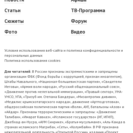
Статьи
ТВ-Программа
Сюжеты
Форум
Фото
Видео
Условия использования веб-сайта и политика конфиденциальности и
персональных данных
Политика использования cookies
Для читателей:
В России признаны экстремистскими и запрещены
организации ФБК (Фонд борьбы с коррупцией, признан иноагентом),
Штабы Навального, «Национал-большевистская партия», «Свидетели
Иеговы», «Армия воли народа», «Русский общенациональный союз»,
«Движение против нелегальной иммиграции», «Правый сектор», УНА-
УНСО, УПА, «Тризуб им. Степана Бандеры», «Мизантропик дивижн»,
«Меджлис крымскотатарского народа», движение «Артподготовка»,
общероссийская политическая партия «Воля», АУЕ, батальоны «Азов» и
«Айдар». Признаны террористическими и запрещены: «Движение
Талибан», «Имарат Кавказ», «Исламское государство» (ИГ, ИГИЛ),
Джебхад-ан-Нусра, «АУМ Синрике», «Братья-мусульмане», «Аль-Каида в
странах исламского Магриба», «Сеть», «Колумбайн». В РФ признана
нежелательной деятельность «Открытой России», издания «Проект