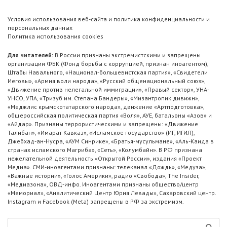
Условия использования веб-сайта и политика конфиденциальности и
персональных данных
Политика использования cookies
Для читателей:
В России признаны экстремистскими и запрещены
организации ФБК (Фонд борьбы с коррупцией, признан иноагентом),
Штабы Навального, «Национал-большевистская партия», «Свидетели
Иеговы», «Армия воли народа», «Русский общенациональный союз»,
«Движение против нелегальной иммиграции», «Правый сектор», УНА-
УНСО, УПА, «Тризуб им. Степана Бандеры», «Мизантропик дивижн»,
«Меджлис крымскотатарского народа», движение «Артподготовка»,
общероссийская политическая партия «Воля», АУЕ, батальоны «Азов» и
«Айдар». Признаны террористическими и запрещены: «Движение
Талибан», «Имарат Кавказ», «Исламское государство» (ИГ, ИГИЛ),
Джебхад-ан-Нусра, «АУМ Синрике», «Братья-мусульмане», «Аль-Каида в
странах исламского Магриба», «Сеть», «Колумбайн». В РФ признана
нежелательной деятельность «Открытой России», издания «Проект
Медиа». СМИ-иноагентами признаны: телеканал «Дождь», «Медуза»,
«Важные истории», «Голос Америки», радио «Свобода», The Insider,
«Медиазона», ОВД-инфо. Иноагентами признаны общество/центр
«Мемориал», «Аналитический Центр Юрия Левады», Сахаровский центр.
Instagram и Facebook (Metа) запрещены в РФ за экстремизм.