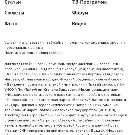
Статьи
ТВ-Программа
Сюжеты
Форум
Фото
Видео
Условия использования веб-сайта и политика конфиденциальности и
персональных данных
Политика использования cookies
Для читателей:
В России признаны экстремистскими и запрещены
организации ФБК (Фонд борьбы с коррупцией, признан иноагентом),
Штабы Навального, «Национал-большевистская партия», «Свидетели
Иеговы», «Армия воли народа», «Русский общенациональный союз»,
«Движение против нелегальной иммиграции», «Правый сектор», УНА-
УНСО, УПА, «Тризуб им. Степана Бандеры», «Мизантропик дивижн»,
«Меджлис крымскотатарского народа», движение «Артподготовка»,
общероссийская политическая партия «Воля», АУЕ, батальоны «Азов» и
«Айдар». Признаны террористическими и запрещены: «Движение
Талибан», «Имарат Кавказ», «Исламское государство» (ИГ, ИГИЛ),
Джебхад-ан-Нусра, «АУМ Синрике», «Братья-мусульмане», «Аль-Каида в
странах исламского Магриба», «Сеть», «Колумбайн». В РФ признана
нежелательной деятельность «Открытой России», издания «Проект
Медиа». СМИ-иноагентами признаны: телеканал «Дождь», «Медуза»,