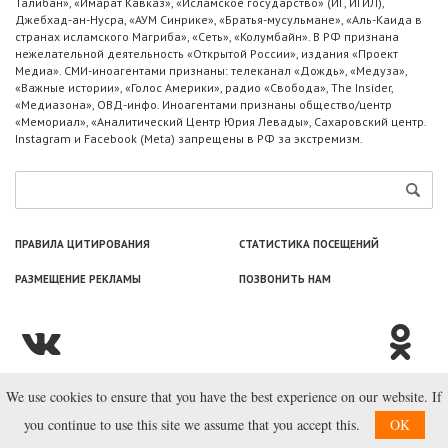
Талибан», «Имарат Кавказ», «Исламское государство» (ИГ, ИГИЛ),
Джебхад-ан-Нусра, «АУМ Синрике», «Братья-мусульмане», «Аль-Каида в
странах исламского Магриба», «Сеть», «Колумбайн». В РФ признана
нежелательной деятельность «Открытой России», издания «Проект
Медиа». СМИ-иноагентами признаны: телеканал «Дождь», «Медуза»,
«Важные истории», «Голос Америки», радио «Свобода», The Insider,
«Медиазона», ОВД-инфо. Иноагентами признаны общество/центр
«Мемориал», «Аналитический Центр Юрия Левады», Сахаровский центр.
Instagram и Facebook (Metа) запрещены в РФ за экстремизм.
ПРАВИЛА ЦИТИРОВАНИЯ
СТАТИСТИКА ПОСЕЩЕНИЙ
РАЗМЕЩЕНИЕ РЕКЛАМЫ
ПОЗВОНИТЬ НАМ
We use cookies to ensure that you have the best experience on our website. If
© ООО «Лаборатория Новоcтей», 2003—2026.
you continue to use this site we assume that you accept this.
OK