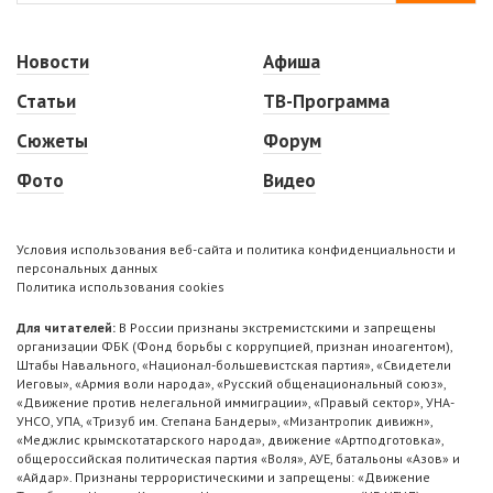
Новости
Афиша
Статьи
ТВ-Программа
Сюжеты
Форум
Фото
Видео
Условия использования веб-сайта и политика конфиденциальности и
персональных данных
Политика использования cookies
Для читателей:
В России признаны экстремистскими и запрещены
организации ФБК (Фонд борьбы с коррупцией, признан иноагентом),
Штабы Навального, «Национал-большевистская партия», «Свидетели
Иеговы», «Армия воли народа», «Русский общенациональный союз»,
«Движение против нелегальной иммиграции», «Правый сектор», УНА-
УНСО, УПА, «Тризуб им. Степана Бандеры», «Мизантропик дивижн»,
«Меджлис крымскотатарского народа», движение «Артподготовка»,
общероссийская политическая партия «Воля», АУЕ, батальоны «Азов» и
«Айдар». Признаны террористическими и запрещены: «Движение