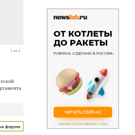
1 из 1
ческой
артамента
на форуме