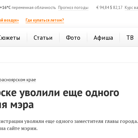
+16°C
переменная облачность
Прогноз погоды
€
94,84
$
82,17
Курс в
й воздух»
Где купаться летом?
Сюжеты
Статьи
Фото
Афиша
ТВ
расноярском крае
ске уволили еще одного
ля мэра
истрации уволили еще одного заместителя главы города.
на сайте мэрии.