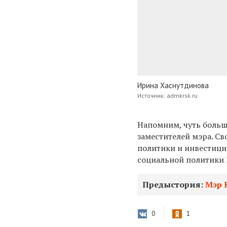
Ирина Хаснутдинова
Источник: admkrsk.ru
Напомним, чуть больше
заместителей мэра. С
политики и инвестиц
социальной политики 
Предыстория:
Мэр 
0
1