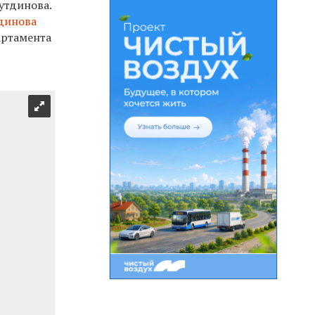
утдинова.
динова
артамента