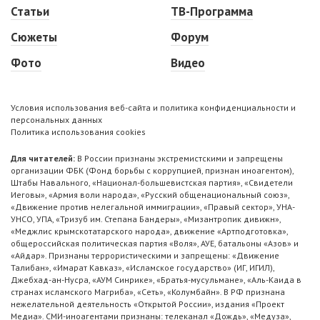
Статьи
ТВ-Программа
Сюжеты
Форум
Фото
Видео
Условия использования веб-сайта и политика конфиденциальности и
персональных данных
Политика использования cookies
Для читателей:
В России признаны экстремистскими и запрещены
организации ФБК (Фонд борьбы с коррупцией, признан иноагентом),
Штабы Навального, «Национал-большевистская партия», «Свидетели
Иеговы», «Армия воли народа», «Русский общенациональный союз»,
«Движение против нелегальной иммиграции», «Правый сектор», УНА-
УНСО, УПА, «Тризуб им. Степана Бандеры», «Мизантропик дивижн»,
«Меджлис крымскотатарского народа», движение «Артподготовка»,
общероссийская политическая партия «Воля», АУЕ, батальоны «Азов» и
«Айдар». Признаны террористическими и запрещены: «Движение
Талибан», «Имарат Кавказ», «Исламское государство» (ИГ, ИГИЛ),
Джебхад-ан-Нусра, «АУМ Синрике», «Братья-мусульмане», «Аль-Каида в
странах исламского Магриба», «Сеть», «Колумбайн». В РФ признана
нежелательной деятельность «Открытой России», издания «Проект
Медиа». СМИ-иноагентами признаны: телеканал «Дождь», «Медуза»,