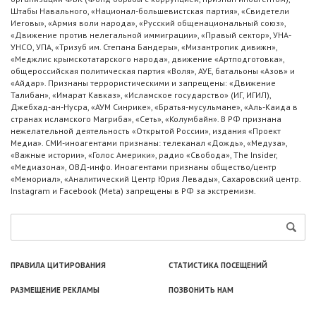
Штабы Навального, «Национал-большевистская партия», «Свидетели
Иеговы», «Армия воли народа», «Русский общенациональный союз»,
«Движение против нелегальной иммиграции», «Правый сектор», УНА-
УНСО, УПА, «Тризуб им. Степана Бандеры», «Мизантропик дивижн»,
«Меджлис крымскотатарского народа», движение «Артподготовка»,
общероссийская политическая партия «Воля», АУЕ, батальоны «Азов» и
«Айдар». Признаны террористическими и запрещены: «Движение
Талибан», «Имарат Кавказ», «Исламское государство» (ИГ, ИГИЛ),
Джебхад-ан-Нусра, «АУМ Синрике», «Братья-мусульмане», «Аль-Каида в
странах исламского Магриба», «Сеть», «Колумбайн». В РФ признана
нежелательной деятельность «Открытой России», издания «Проект
Медиа». СМИ-иноагентами признаны: телеканал «Дождь», «Медуза»,
«Важные истории», «Голос Америки», радио «Свобода», The Insider,
«Медиазона», ОВД-инфо. Иноагентами признаны общество/центр
«Мемориал», «Аналитический Центр Юрия Левады», Сахаровский центр.
Instagram и Facebook (Metа) запрещены в РФ за экстремизм.
ПРАВИЛА ЦИТИРОВАНИЯ
СТАТИСТИКА ПОСЕЩЕНИЙ
РАЗМЕЩЕНИЕ РЕКЛАМЫ
ПОЗВОНИТЬ НАМ