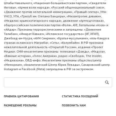
Штабы Навального, «Национал-большевистская партия», «Свидетели
Иеговы», «Армия воли народа», «Русский общенациональный союз»,
«Движение против нелегальной иммиграции», «Правый сектор», УНА-
УНСО, УПА, «Тризуб им. Степана Бандеры», «Мизантропик дивижн»,
«Меджлис крымскотатарского народа», движение «Артподготовка»,
общероссийская политическая партия «Воля», АУЕ, батальоны «Азов» и
«Айдар». Признаны террористическими и запрещены: «Движение
Талибан», «Имарат Кавказ», «Исламское государство» (ИГ, ИГИЛ),
Джебхад-ан-Нусра, «АУМ Синрике», «Братья-мусульмане», «Аль-Каида в
странах исламского Магриба», «Сеть», «Колумбайн». В РФ признана
нежелательной деятельность «Открытой России», издания «Проект
Медиа». СМИ-иноагентами признаны: телеканал «Дождь», «Медуза»,
«Важные истории», «Голос Америки», радио «Свобода», The Insider,
«Медиазона», ОВД-инфо. Иноагентами признаны общество/центр
«Мемориал», «Аналитический Центр Юрия Левады», Сахаровский центр.
Instagram и Facebook (Metа) запрещены в РФ за экстремизм.
ПРАВИЛА ЦИТИРОВАНИЯ
СТАТИСТИКА ПОСЕЩЕНИЙ
РАЗМЕЩЕНИЕ РЕКЛАМЫ
ПОЗВОНИТЬ НАМ