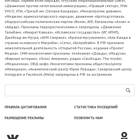
Иеговы», «Армия воли народа», «Русский общенациональный союз»,
«Движение против нелегальной иммиграции», «Правый сектор», УНА-
УНСО, УПА, «Тризуб им. Степана Бандеры», «Мизантропик дивижн»,
«Меджлис крымскотатарского народа», движение «Артподготовка»,
общероссийская политическая партия «Воля», АУЕ, батальоны «Азов» и
«Айдар». Признаны террористическими и запрещены: «Движение
Талибан», «Имарат Кавказ», «Исламское государство» (ИГ, ИГИЛ),
Джебхад-ан-Нусра, «АУМ Синрике», «Братья-мусульмане», «Аль-Каида в
странах исламского Магриба», «Сеть», «Колумбайн». В РФ признана
нежелательной деятельность «Открытой России», издания «Проект
Медиа». СМИ-иноагентами признаны: телеканал «Дождь», «Медуза»,
«Важные истории», «Голос Америки», радио «Свобода», The Insider,
«Медиазона», ОВД-инфо. Иноагентами признаны общество/центр
«Мемориал», «Аналитический Центр Юрия Левады», Сахаровский центр.
Instagram и Facebook (Metа) запрещены в РФ за экстремизм.
ПРАВИЛА ЦИТИРОВАНИЯ
СТАТИСТИКА ПОСЕЩЕНИЙ
РАЗМЕЩЕНИЕ РЕКЛАМЫ
ПОЗВОНИТЬ НАМ