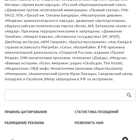
Иеговы», «Армия воли народа», «Русский общенациональный союз»,
«Движение против нелегальной иммиграции», «Правый сектор», УНА-
УНСО, УПА, «Тризуб им. Степана Бандеры», «Мизантропик дивижн»,
«Меджлис крымскотатарского народа», движение «Артподготовка»,
общероссийская политическая партия «Воля», АУЕ, батальоны «Азов» и
«Айдар». Признаны террористическими и запрещены: «Движение
Талибан», «Имарат Кавказ», «Исламское государство» (ИГ, ИГИЛ),
Джебхад-ан-Нусра, «АУМ Синрике», «Братья-мусульмане», «Аль-Каида в
странах исламского Магриба», «Сеть», «Колумбайн». В РФ признана
нежелательной деятельность «Открытой России», издания «Проект
Медиа». СМИ-иноагентами признаны: телеканал «Дождь», «Медуза»,
«Важные истории», «Голос Америки», радио «Свобода», The Insider,
«Медиазона», ОВД-инфо. Иноагентами признаны общество/центр
«Мемориал», «Аналитический Центр Юрия Левады», Сахаровский центр.
Instagram и Facebook (Metа) запрещены в РФ за экстремизм.
ПРАВИЛА ЦИТИРОВАНИЯ
СТАТИСТИКА ПОСЕЩЕНИЙ
РАЗМЕЩЕНИЕ РЕКЛАМЫ
ПОЗВОНИТЬ НАМ