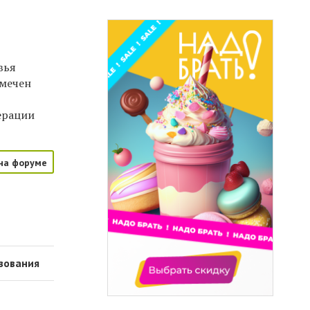
вья
тмечен
,
ерации
на форуме
зования