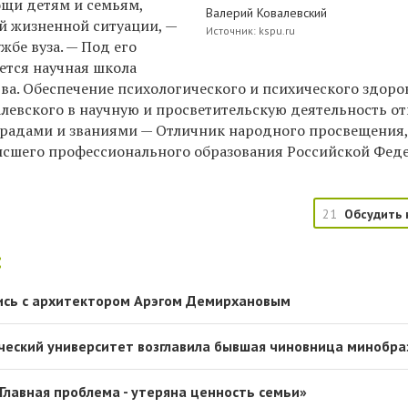
щи детям и семьям,
Валерий Ковалевский
й жизненной ситуации, —
Источник: kspu.ru
жбе вуза. — Под его
ется научная школа
ва. Обеспечение психологического и психического здоро
валевского в научную и просветительскую деятельность о
радами и званиями — Отличник народного просвещения
ысшего профессионального образования Российской Фед
21
Обсудить 
:
ись с архитектором Арэгом Демирхановым
ческий университет возглавила бывшая чиновница минобра
Главная проблема - утеряна ценность семьи»