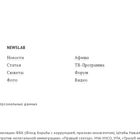
NEWSLAB
Новости
Афиша
Статьи
ТВ-Программа
Сюжеты
Форум
Фото
Видео
персональных данных
низации ФБК (Фонд борьбы с коррупцией, признан иноагентом), Штабы Навал
ротив нелегальной иммиграции», «Правый сектор», УНА-УНСО, УПА, «Тризуб и