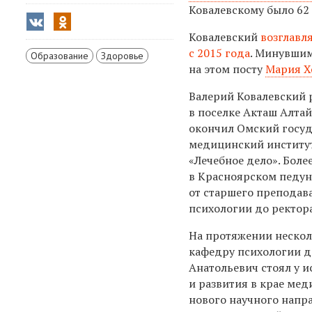
Ковалевскому было 62 
Ковалевский
возглавл
с 2015 года
. Минувшим
Образование
Здоровье
на этом посту
Мария Х
Валерий Ковалевский 
в поселке Акташ Алтай
окончил Омский госу
медицинский институт
«Лечебное дело». Боле
в Красноярском педун
от старшего преподав
психологии до ректора
На протяжении нескол
кафедру психологии д
Анатольевич стоял у и
и развития в крае ме
нового научного напр