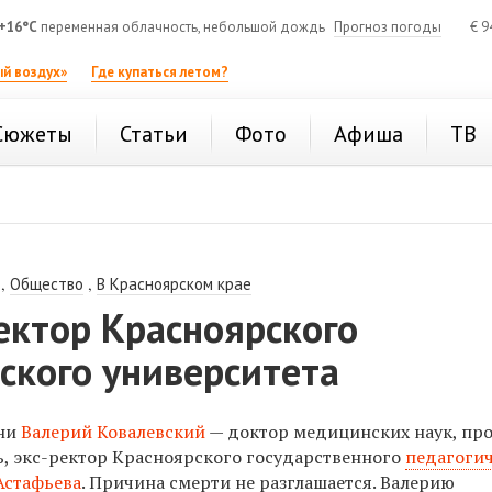
+16°C
переменная облачность, небольшой дождь
Прогноз погоды
€
9
й воздух»
Где купаться летом?
Сюжеты
Статьи
Фото
Афиша
ТВ
,
,
Общество
В Красноярском крае
ектор Красноярского
ского университета
зни
Валерий Ковалевский
— доктор медицинских наук, про
, экс-ректор Красноярского государственного
педагоги
 Астафьев
а
. Причина смерти не разглашается.
Валерию