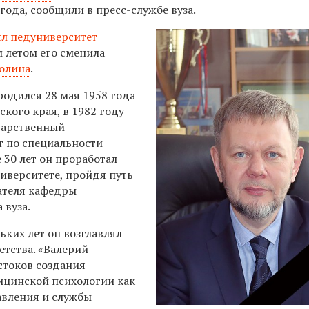
года, сообщили в пресс-службе вуза.
ял педуниверситет
 летом его сменила
олина
.
родился 28 мая 1958 года
ского края, в 1982 году
дарственный
 по специальности
е 30 лет он проработал
иверситете, пройдя путь
ателя кафедры
 вуза.
ьких лет он возглавлял
етства. «Валерий
стоков создания
дицинской психологии как
авления и службы