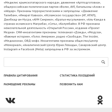
«Меджлис крымскотатарского народа», движение «Артподготовка»,
общероссийская политическая партия «Воля», АУЕ, батальоны «Азов» и
«Айдар». Признаны террористическими и запрещены: «Движение
Талибан», «Имарат Кавказ», «Исламское государство» (ИГ, ИГИЛ),
Джебхад-ан-Нусра, «АУМ Синрике», «Братья-мусульмане», «Аль-Каида в
странах исламского Магриба», «Сеть», «Колумбайн». В РФ признана
нежелательной деятельность «Открытой России», издания «Проект
Медиа». СМИ-иноагентами признаны: телеканал «Дождь», «Медуза»,
«Важные истории», «Голос Америки», радио «Свобода», The Insider,
«Медиазона», ОВД-инфо. Иноагентами признаны общество/центр
«Мемориал», «Аналитический Центр Юрия Левады», Сахаровский центр.
Instagram и Facebook (Metа) запрещены в РФ за экстремизм.
ПРАВИЛА ЦИТИРОВАНИЯ
СТАТИСТИКА ПОСЕЩЕНИЙ
РАЗМЕЩЕНИЕ РЕКЛАМЫ
ПОЗВОНИТЬ НАМ