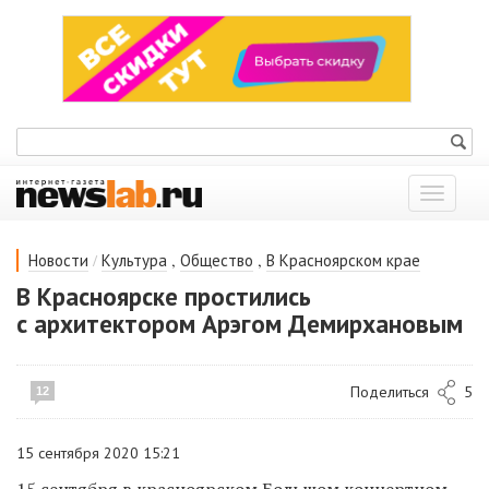
Показат
меню
/
,
,
Новости
Культура
Общество
В Красноярском крае
В Красноярске простились
с архитектором Арэгом Демирхановым
Поделиться
5
12
15 сентября 2020 15:21
15 сентября в красноярском Большом концертном