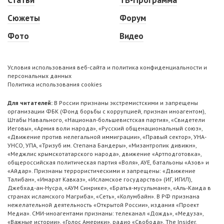
Статьи
ТВ-Программа
Сюжеты
Форум
Фото
Видео
Условия использования веб-сайта и политика конфиденциальности и
персональных данных
Политика использования cookies
Для читателей:
В России признаны экстремистскими и запрещены
организации ФБК (Фонд борьбы с коррупцией, признан иноагентом),
Штабы Навального, «Национал-большевистская партия», «Свидетели
Иеговы», «Армия воли народа», «Русский общенациональный союз»,
«Движение против нелегальной иммиграции», «Правый сектор», УНА-
УНСО, УПА, «Тризуб им. Степана Бандеры», «Мизантропик дивижн»,
«Меджлис крымскотатарского народа», движение «Артподготовка»,
общероссийская политическая партия «Воля», АУЕ, батальоны «Азов» и
«Айдар». Признаны террористическими и запрещены: «Движение
Талибан», «Имарат Кавказ», «Исламское государство» (ИГ, ИГИЛ),
Джебхад-ан-Нусра, «АУМ Синрике», «Братья-мусульмане», «Аль-Каида в
странах исламского Магриба», «Сеть», «Колумбайн». В РФ признана
нежелательной деятельность «Открытой России», издания «Проект
Медиа». СМИ-иноагентами признаны: телеканал «Дождь», «Медуза»,
«Важные истории», «Голос Америки», радио «Свобода», The Insider,