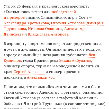
Утром 25 февраля в красноярском аэропорту
«Емельяново» встретили
победителей
и призеров
зимних Олимпийских игр в Сочи —
Александра Третьякова
,
Евгения Устюгова
,
Дмитрия
Труненкова
,
Николая Олюнина
,
Александра
Денисьева
и
Владислава Антонова
.
В аэропорту спортсменов встретили родственники,
друзья и журналисты. Одними из первых в родном
городе олимпийцев поздравили губернатор
Лев
Кузнецов
, глава Красноярска
Эдхам Акбулатов
,
министр спорта, туризма и молодежной политики
края
Сергей Алексеев
и спикер краевого
парламента
Александр Усс
.
Напомним, что олимпийскими чемпионами в Сочи
стали скелетонист Александр Третьяков, биатлонист
Евгений Устюгов (в составе эстафетной команды),
бобслеист Дмитрий Труненков (в составе «четверки»)
и дважды — сноубордист Виктор Вайлд