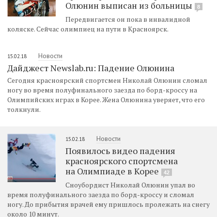
Олюнин выписан из больницы
8
Передвигается он пока в инвалидной
коляске. Сейчас олимпиец на пути в Красноярск.
Новости
15.02.18
Дайджест Newslab.ru: Падение Олюнина
Сегодня красноярский спортсмен Николай Олюнин сломал
ногу во время полуфинального заезда по борд-кроссу на
Олимпийских играх в Корее. Жена Олюнина уверяет, что его
толкнули.
Новости
15.02.18
Появилось видео падения
красноярского спортсмена
на Олимпиаде в Корее
42
Сноубордист Николай Олюнин упал во
время полуфинального заезда по борд-кроссу и сломал
ногу. До прибытия врачей ему пришлось пролежать на снегу
около 10 минут.