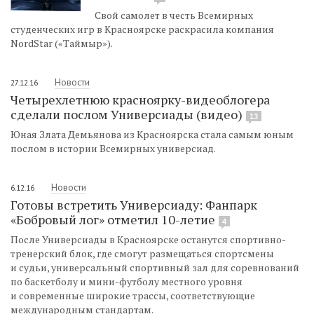
Свой самолет в честь Всемирных
студенческих игр в Красноярске раскрасила компания
NordStar («Таймыр»).
Новости
27.12.16
Четырехлетнюю красноярку-видеоблогера
сделали послом Универсиады (видео)
13
Юная Злата Демьянова из Красноярска стала самым юным
послом в истории Всемирных универсиад.
Новости
6.12.16
Готовы встретить Универсиаду: Фанпарк
«Бобровый лог» отметил 10-летие
4
После Универсиады в Красноярске останутся спортивно-
тренерский блок, где смогут размещаться спортсмены
и судьи, универсальный спортивный зал для соревнований
по баскетболу и мини-футболу местного уровня
и современные широкие трассы, соответствующие
международным стандартам.