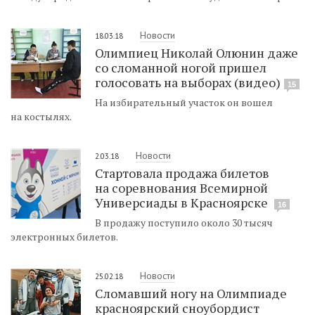
Новости
18.03.18
Олимпиец Николай Олюнин даже
со сломанной ногой пришел
голосовать на выборах (видео)
15
На избирательный участок он вошел
на костылях.
Новости
2.03.18
Стартовала продажа билетов
на соревнования Всемирной
Универсиады в Красноярске
16
В продажу поступило около 30 тысяч
электронных билетов.
Новости
25.02.18
Сломавший ногу на Олимпиаде
красноярский сноубордист