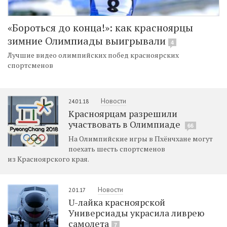
«Бороться до конца!»: как красноярцы
зимние Олимпиады выигрывали
4
Лучшие видео олимпийских побед красноярских
спортсменов
Новости
24.01.18
Красноярцам разрешили
участвовать в Олимпиаде
66
На Олимпийские игры в Пхёнчхане могут
поехать шесть спортсменов
из Красноярского края.
Новости
2.01.17
U-лайка красноярской
Универсиады украсила ливрею
самолета
7