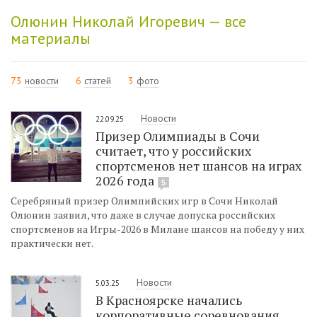
Олюнин Николай Игоревич — все
материалы
73
новости
6
статей
3
фото
Новости
22.09.25
Призер Олимпиады в Сочи
считает, что у российских
спортсменов нет шансов на играх
2026 года
5
Серебряный призер Олимпийских игр в Сочи Николай
Олюнин заявил, что даже в случае допуска российских
спортсменов на Игры-2026 в Милане шансов на победу у них
практически нет.
Новости
5.03.25
В Красноярске начались
корпоративные соревнования