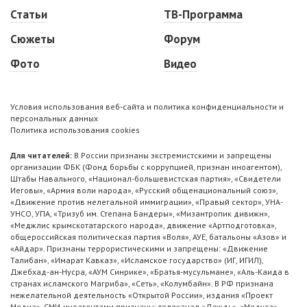
Статьи
ТВ-Программа
Сюжеты
Форум
Фото
Видео
Условия использования веб-сайта и политика конфиденциальности и
персональных данных
Политика использования cookies
Для читателей:
В России признаны экстремистскими и запрещены
организации ФБК (Фонд борьбы с коррупцией, признан иноагентом),
Штабы Навального, «Национал-большевистская партия», «Свидетели
Иеговы», «Армия воли народа», «Русский общенациональный союз»,
«Движение против нелегальной иммиграции», «Правый сектор», УНА-
УНСО, УПА, «Тризуб им. Степана Бандеры», «Мизантропик дивижн»,
«Меджлис крымскотатарского народа», движение «Артподготовка»,
общероссийская политическая партия «Воля», АУЕ, батальоны «Азов» и
«Айдар». Признаны террористическими и запрещены: «Движение
Талибан», «Имарат Кавказ», «Исламское государство» (ИГ, ИГИЛ),
Джебхад-ан-Нусра, «АУМ Синрике», «Братья-мусульмане», «Аль-Каида в
странах исламского Магриба», «Сеть», «Колумбайн». В РФ признана
нежелательной деятельность «Открытой России», издания «Проект
Медиа». СМИ-иноагентами признаны: телеканал «Дождь», «Медуза»,