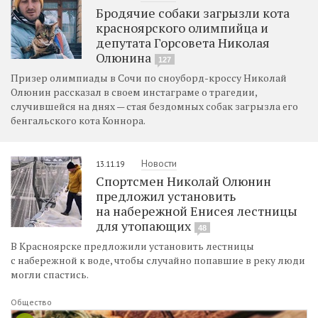
Бродячие собаки загрызли кота
красноярского олимпийца и
депутата Горсовета Николая
Олюнина
127
Призер олимпиады в Сочи по сноуборд-кроссу Николай
Олюнин рассказал в своем инстаграме о трагедии,
случившейся на днях — стая бездомных собак загрызла его
бенгальского кота Коннора.
Новости
13.11.19
Спортсмен Николай Олюнин
предложил установить
на набережной Енисея лестницы
для утопающих
48
В Красноярске предложили установить лестницы
с набережной к воде, чтобы случайно попавшие в реку люди
могли спастись.
Общество