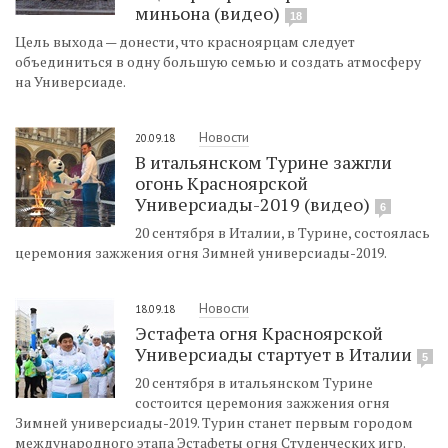
миньона (видео)
18
Цель выхода — донести, что красноярцам следует
объединиться в одну большую семью и создать атмосферу
на Универсиаде.
Новости
20.09.18
В итальянском Турине зажгли
огонь Красноярской
Универсиады-2019 (видео)
6
20 сентября в Италии, в Турине, состоялась
церемония зажжения огня Зимней универсиады-2019.
Новости
18.09.18
Эстафета огня Красноярской
Универсиады стартует в Италии
5
20 сентября в итальянском Турине
состоится церемония зажжения огня
Зимней универсиады-2019. Турин станет первым городом
международного этапа Эстафеты огня Студенческих игр.