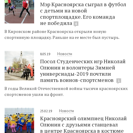
Мэр Красноярска сыграл в футбол
с детьми на новой
спортплощадке. Его команда
не победила
4
В Кировском районе Красноярска открыли новую
спортивную площадку. Раньше на ее месте был пустырь.
Новости
8.05.19
Посол Студенческих игр Николай
Олюнин и волонтеры Зимней
универсиады-2019 почтили
память воинов-спортсменов
1
В годы Великой Отечественной войны тысячи красноярских
спортсменов ушли на фронт.
Новости
25.02.19
Красноярский олимпиец Николай
Олюнин с друзьями станцевал
в центре Красноярска в костюме