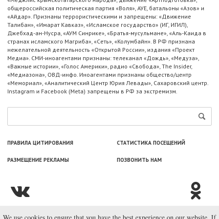
общероссийская политическая партия «Воля», АУЕ, батальоны «Азов» и
«Айдар». Признаны террористическими и запрещены: «Движение
Талибан», «Имарат Кавказ», «Исламское государство» (ИГ, ИГИЛ),
Джебхад-ан-Нусра, «АУМ Синрике», «Братья-мусульмане», «Аль-Каида в
странах исламского Магриба», «Сеть», «Колумбайн». В РФ признана
нежелательной деятельность «Открытой России», издания «Проект
Медиа». СМИ-иноагентами признаны: телеканал «Дождь», «Медуза»,
«Важные истории», «Голос Америки», радио «Свобода», The Insider,
«Медиазона», ОВД-инфо. Иноагентами признаны общество/центр
«Мемориал», «Аналитический Центр Юрия Левады», Сахаровский центр.
Instagram и Facebook (Metа) запрещены в РФ за экстремизм.
ПРАВИЛА ЦИТИРОВАНИЯ
СТАТИСТИКА ПОСЕЩЕНИЙ
РАЗМЕЩЕНИЕ РЕКЛАМЫ
ПОЗВОНИТЬ НАМ
We use cookies to ensure that you have the best experience on our website. If
© ООО «Лаборатория Новоcтей», 2003—2026.