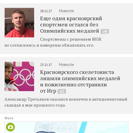
Новости
28.11.17
Еще один красноярский
спортсмен остался без
Олимпийских медалей
148
Спортсмены с решением МОК
не согласились и намерены обжаловать его.
Новости
23.11.17
Красноярского скелетониста
лишили олимпийских медалей
и пожизненно отстранили
от Игр
101
Александр Третьяков оказался вовлечен в антидопинговый
скандал в мае прошлого года.
Фото