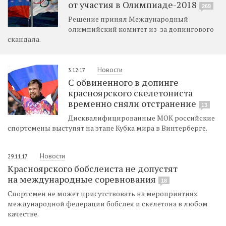
от участия в Олимпиаде-2018
269
Решение принял Международный
олимпийский комитет из-за допингового
скандала.
Новости
3.12.17
С обвиненного в допинге
красноярского скелетониста
временно сняли отстранение
13
Дисквалифицированные МОК российские
спортсмены выступят на этапе Кубка мира в Винтерберге.
Новости
29.11.17
Красноярского бобслеиста не допустят
на международные соревнования
18
Спортсмен не может присутствовать на мероприятиях
международной федерации бобслея и скелетона в любом
качестве.