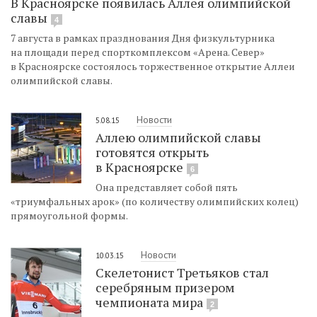
В Красноярске появилась Аллея олимпийской
славы
4
7 августа в рамках празднования Дня физкультурника
на площади перед спорткомплексом «Арена. Север»
в Красноярске состоялось торжественное открытие Аллеи
олимпийской славы.
Новости
5.08.15
Аллею олимпийской славы
готовятся открыть
в Красноярске
6
Она представляет собой пять
«триумфальных арок» (по количеству олимпийских колец)
прямоугольной формы.
Новости
10.03.15
Скелетонист Третьяков стал
серебряным призером
чемпионата мира
2