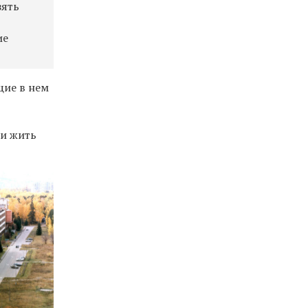
зять
ие
щие в нем
ли жить