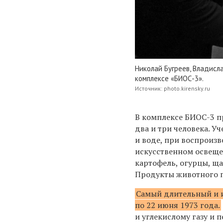
Николай Бугреев, Владисл
комплексе «БИОС-3».
Источник: photo.kirensky.ru
В комплексе БИОС-3 п
два и три человека. У
и воде, при воспроизв
искусственном освещен
картофель, огурцы, ща
Продукты животного 
Самый длительный и и
по 22 июня 1973 года.
и углекислому газу и 