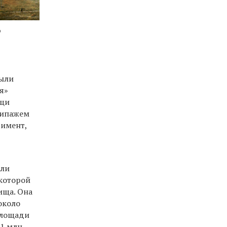
о
ыли
я»
ищи
кипажем
римент,
или
которой
ища. Она
около
 площади
 1 млн