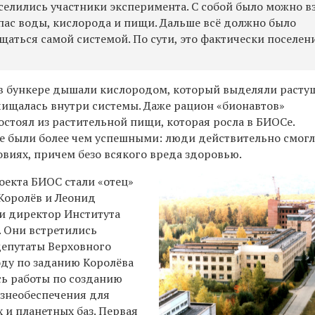
оселились участники эксперимента. С собой было можно в
пас воды, кислорода и пищи. Дальше всё должно было
щаться самой системой. По сути, это фактически поселен
в бункере дышали кислородом, который выделяли расту
очищалась внутри системы. Даже рацион «бионавтов»
остоял из растительной пищи, которая росла в БИОСе.
 были более чем успешными: люди действительно смог
ловиях, причем безо всякого вреда здоровью.
екта БИОС стали «отец»
Королёв и Леонид
 и директор Института
. Они встретились
депутаты Верховного
ду по заданию Королёва
сь работы по созданию
знеобеспечения для
 и планетных баз. Первая