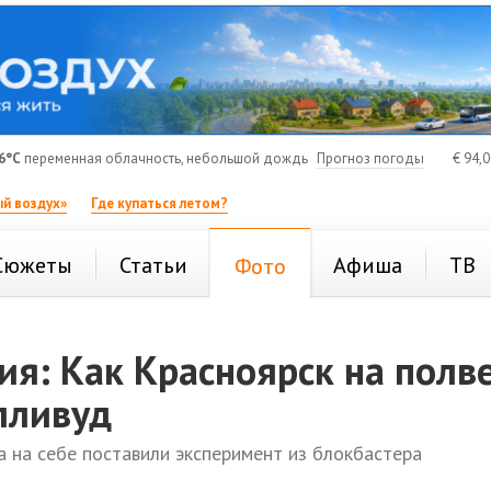
6°C
переменная облачность, небольшой дождь
Прогноз погоды
€
94,
й воздух»
Где купаться летом?
Сюжеты
Статьи
Афиша
ТВ
Фото
я: Как Красноярск на полв
лливуд
а на себе поставили эксперимент из блокбастера