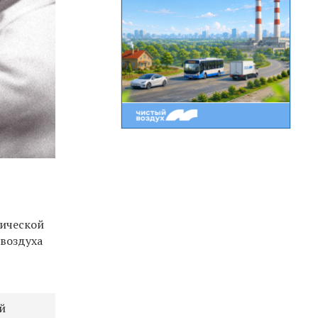
мической
 воздуха
й