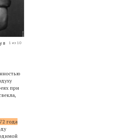
у в
1 из 10
енностью
здуху
реях при
свекла,
72 года
оду
ходимой