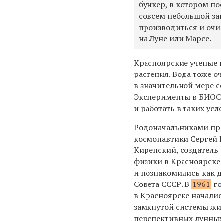
бункер, в котором п
совсем небольшой за
производиться и очи
на Луне или Марсе.
Красноярские ученые 
растения. Вода тоже 
в значительной мере с
Эксперименты в БИОСе
и работать в таких ус
Родоначальниками про
космонавтики Сергей 
Киренский, создатель
физики в Красноярске
и познакомились как 
Совета СССР. В
1961
го
в Красноярске начали
замкнутой системы жи
перспективных лунных