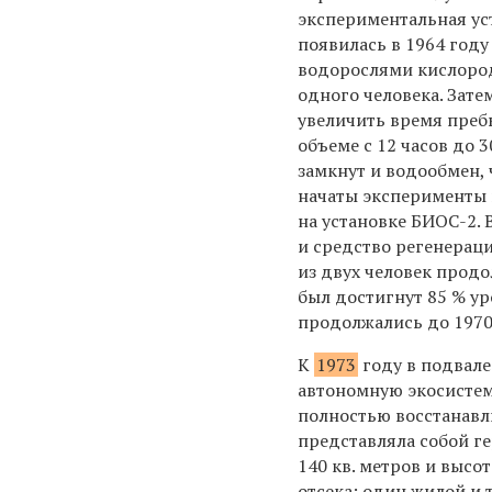
экспериментальная ус
появилась в 1964 год
водорослями кислород
одного человека. Зате
увеличить время преб
объеме с 12 часов до 3
замкнут и водообмен, 
начаты эксперименты 
на установке БИОС-2.
и средство регенерац
из двух человек продо
был достигнут 85 % у
продолжались до 1970
К
1973
году в подвале
автономную экосистем
полностью восстанавли
представляла собой г
140 кв. метров и высо
отсека: один жилой и 