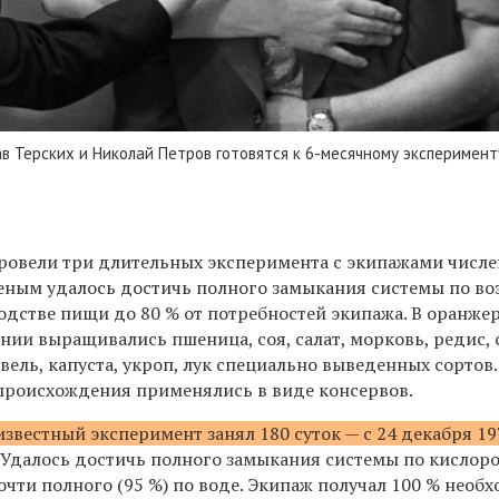
ав Терских и Николай Петров готовятся к 6-месячному эксперимент
ровели три длительных эксперимента с экипажами числ
ченым удалось достичь полного замыкания системы по во
одстве пищи до 80 % от потребностей экипажа. В оранже
ии выращивались пшеница, соя, салат, морковь, редис, 
вель, капуста, укроп, лук специально выведенных сортов.
происхождения применялись в виде консервов.
звестный эксперимент занял 180 суток — с 24 декабря 19
Удалось достичь полного замыкания системы по кислор
почти полного (95 %) по воде. Экипаж получал 100 % необ