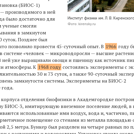
тановка (БИОС-1)
у — производимого в ней
Институт физики им. Л. В. Киренског
а было достаточно для
Фото: kirensky.ru
м ученые смогли
ывания в замкнутом
0 суток. Позднее был
что позволило провести 45-суточный опыт. В
1966
году б
в системе «человек — микроводоросли — высшие растени
 В ней уже выращивали овощи и пшеницу как источник п
ии атмосферы. К
1968 году
состоялись эксперименты с э
лжительностью 30 и 73 суток, а также 90-суточный экспе
ровень замкнутости системы. Эксперименты на БИОС-2
 года.
 корпуса отделения биофизики в Академгородке постро
у БИОС-3, имитирующую внеземное поселение людей, в 
ваются использованные ими воздух, вода и, частично, п
ерметичное помещение со стенами из металла площадью 
той 2,5 метра. Бункер был разделен на четыре равных по
три с растениями и водорослями. Установка стоила около