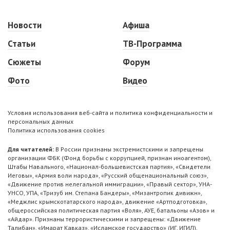
Новости
Афиша
Статьи
ТВ-Программа
Сюжеты
Форум
Фото
Видео
Условия использования веб-сайта и политика конфиденциальности и
персональных данных
Политика использования cookies
Для читателей:
В России признаны экстремистскими и запрещены
организации ФБК (Фонд борьбы с коррупцией, признан иноагентом),
Штабы Навального, «Национал-большевистская партия», «Свидетели
Иеговы», «Армия воли народа», «Русский общенациональный союз»,
«Движение против нелегальной иммиграции», «Правый сектор», УНА-
УНСО, УПА, «Тризуб им. Степана Бандеры», «Мизантропик дивижн»,
«Меджлис крымскотатарского народа», движение «Артподготовка»,
общероссийская политическая партия «Воля», АУЕ, батальоны «Азов» и
«Айдар». Признаны террористическими и запрещены: «Движение
Талибан», «Имарат Кавказ», «Исламское государство» (ИГ, ИГИЛ),