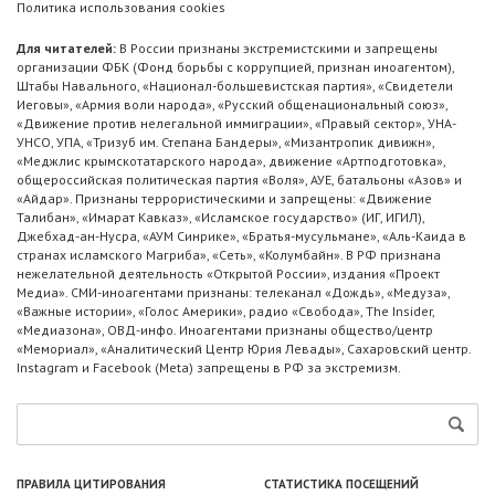
Политика использования cookies
Для читателей:
В России признаны экстремистскими и запрещены
организации ФБК (Фонд борьбы с коррупцией, признан иноагентом),
Штабы Навального, «Национал-большевистская партия», «Свидетели
Иеговы», «Армия воли народа», «Русский общенациональный союз»,
«Движение против нелегальной иммиграции», «Правый сектор», УНА-
УНСО, УПА, «Тризуб им. Степана Бандеры», «Мизантропик дивижн»,
«Меджлис крымскотатарского народа», движение «Артподготовка»,
общероссийская политическая партия «Воля», АУЕ, батальоны «Азов» и
«Айдар». Признаны террористическими и запрещены: «Движение
Талибан», «Имарат Кавказ», «Исламское государство» (ИГ, ИГИЛ),
Джебхад-ан-Нусра, «АУМ Синрике», «Братья-мусульмане», «Аль-Каида в
странах исламского Магриба», «Сеть», «Колумбайн». В РФ признана
нежелательной деятельность «Открытой России», издания «Проект
Медиа». СМИ-иноагентами признаны: телеканал «Дождь», «Медуза»,
«Важные истории», «Голос Америки», радио «Свобода», The Insider,
«Медиазона», ОВД-инфо. Иноагентами признаны общество/центр
«Мемориал», «Аналитический Центр Юрия Левады», Сахаровский центр.
Instagram и Facebook (Metа) запрещены в РФ за экстремизм.
ПРАВИЛА ЦИТИРОВАНИЯ
СТАТИСТИКА ПОСЕЩЕНИЙ