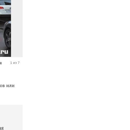
я
1 из 7
тов или
ая