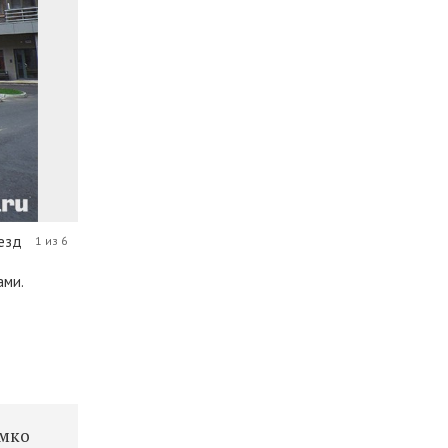
оезд
1 из 6
ами.
омко