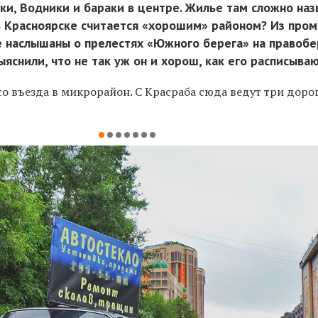
и, Водники и бараки в центре. Жилье там сложно наз
в Красноярске считается «хорошим» районом? Из про
е наслышаны о прелестях «Южного берега» на правобе
яснили, что не так уж он и хорош, как его расписываю
о въезда в микрорайон. С Красраба сюда ведут три доро