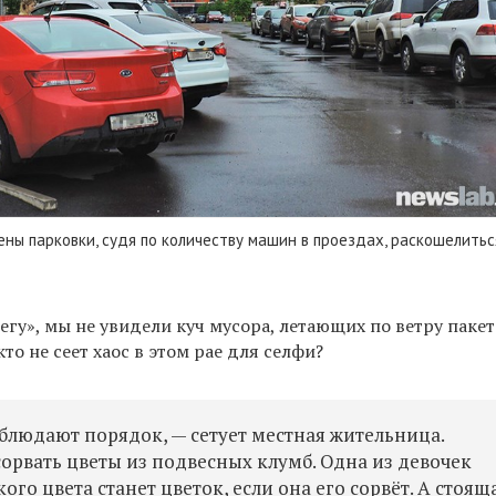
ны парковки, судя по количеству машин в проездах, раскошелитьс
гу», мы не увидели куч мусора, летающих по ветру паке
то не сеет хаос в этом рае для селфи?
облюдают порядок, — сетует местная жительница.
орвать цветы из подвесных клумб. Одна из девочек
го цвета станет цветок, если она его сорвёт. А стоящ