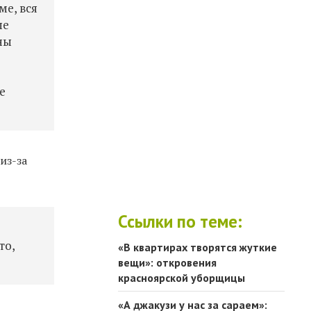
е, вся
ые
ны
е
из-за
Ссылки по теме:
то,
«В квартирах творятся жуткие
вещи»: откровения
красноярской уборщицы
«А джакузи у нас за сараем»: