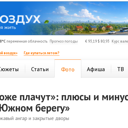
8°C
переменная облачность
Прогноз погоды
€
93,19
$
80,93
Курс вал
й воздух»
Где купаться летом?
Сюжеты
Статьи
Афиша
ТВ
Фото
оже плачут»: плюсы и мину
«Южном берегу»
ржавый ангар и закрытые дворы