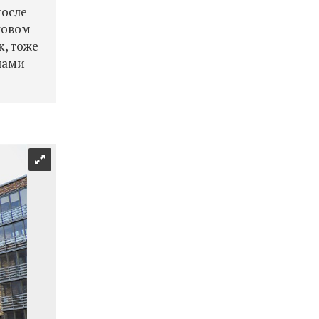
после
еловом
к, тоже
чами