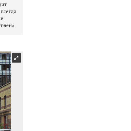
дит
 всегда
ов
ублей».