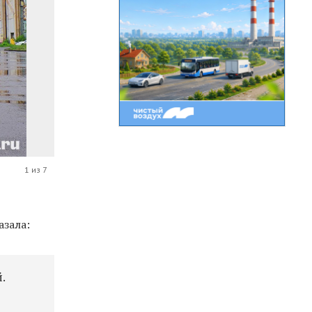
1 из 7
азала:
.