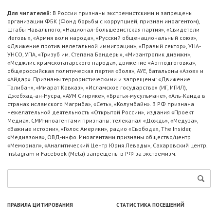
Для читателей:
В России признаны экстремистскими и запрещены
организации ФБК (Фонд борьбы с коррупцией, признан иноагентом),
Штабы Навального, «Национал-большевистская партия», «Свидетели
Иеговы», «Армия воли народа», «Русский общенациональный союз»,
«Движение против нелегальной иммиграции», «Правый сектор», УНА-
УНСО, УПА, «Тризуб им. Степана Бандеры», «Мизантропик дивижн»,
«Меджлис крымскотатарского народа», движение «Артподготовка»,
общероссийская политическая партия «Воля», АУЕ, батальоны «Азов» и
«Айдар». Признаны террористическими и запрещены: «Движение
Талибан», «Имарат Кавказ», «Исламское государство» (ИГ, ИГИЛ),
Джебхад-ан-Нусра, «АУМ Синрике», «Братья-мусульмане», «Аль-Каида в
странах исламского Магриба», «Сеть», «Колумбайн». В РФ признана
нежелательной деятельность «Открытой России», издания «Проект
Медиа». СМИ-иноагентами признаны: телеканал «Дождь», «Медуза»,
«Важные истории», «Голос Америки», радио «Свобода», The Insider,
«Медиазона», ОВД-инфо. Иноагентами признаны общество/центр
«Мемориал», «Аналитический Центр Юрия Левады», Сахаровский центр.
Instagram и Facebook (Metа) запрещены в РФ за экстремизм.
ПРАВИЛА ЦИТИРОВАНИЯ
СТАТИСТИКА ПОСЕЩЕНИЙ