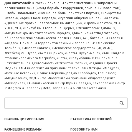
Для читателей:
В России признаны экстремистскими и запрещены
организации ФБК (Фонд борьбы с коррупцией, признан иноагентом),
Штабы Навального, «Национал-большевистская партия», «Свидетели
Иеговы», «Армия воли народа», «Русский общенациональный союз»,
«Движение против нелегальной иммиграции», «Правый сектор», УНА-
УНСО, УПА, «Тризуб им. Степана Бандеры», «Мизантропик дивижн»,
«Меджлис крымскотатарского народа», движение «Артподготовка»,
общероссийская политическая партия «Воля», АУЕ, батальоны «Азов» и
«Айдар». Признаны террористическими и запрещены: «Движение
Талибан», «Имарат Кавказ», «Исламское государство» (ИГ, ИГИЛ),
Джебхад-ан-Нусра, «АУМ Синрике», «Братья-мусульмане», «Аль-Каида в
странах исламского Магриба», «Сеть», «Колумбайн». В РФ признана
нежелательной деятельность «Открытой России», издания «Проект
Медиа». СМИ-иноагентами признаны: телеканал «Дождь», «Медуза»,
«Важные истории», «Голос Америки», радио «Свобода», The Insider,
«Медиазона», ОВД-инфо. Иноагентами признаны общество/центр
«Мемориал», «Аналитический Центр Юрия Левады», Сахаровский центр.
Instagram и Facebook (Metа) запрещены в РФ за экстремизм.
ПРАВИЛА ЦИТИРОВАНИЯ
СТАТИСТИКА ПОСЕЩЕНИЙ
РАЗМЕЩЕНИЕ РЕКЛАМЫ
ПОЗВОНИТЬ НАМ