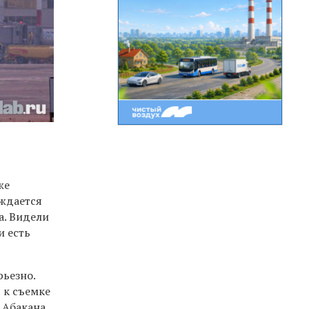
же
ождается
а. Видели
и есть
рьезно.
т к съемке
 Абакана,