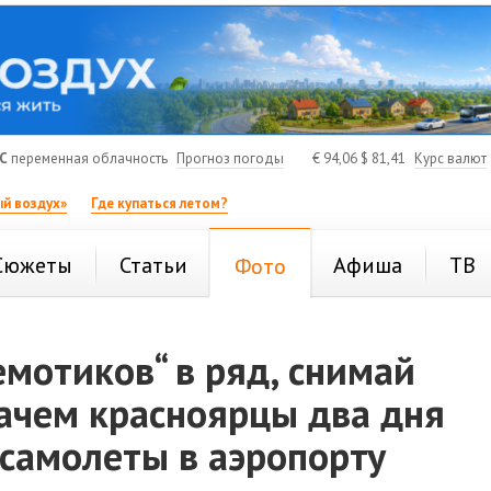
C
переменная облачность
Прогноз погоды
€
94,06
$
81,41
Курс валют
й воздух»
Где купаться летом?
Сюжеты
Статьи
Афиша
ТВ
Фото
емотиков“ в ряд, снимай
зачем красноярцы два дня
самолеты в аэропорту