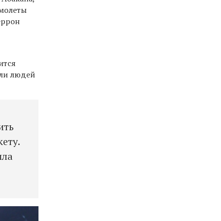
амолеты
еррон
ится
или людей
ить
кету.
шла