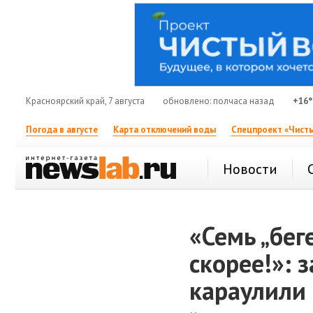
Красноярский край, 7 августа
обновлено: полчаса назад
+16°
Погода в августе
Карта отключений воды
Спецпроект «Чисты
Новости
«Семь „бег
скорее!»: 
караулили 