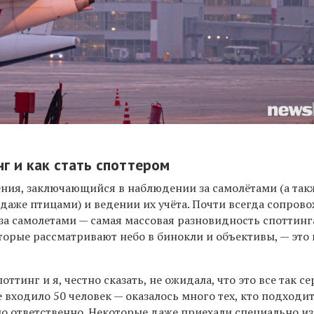
нг и как стать споттером
ения, заключающийся в наблюдении за самолётами (а так
даже птицами) и ведении их учёта. Почти всегда сопров
за самолетами — самая массовая разновидность споттинг
торые рассматривают небо в бинокли и объективы, — это 
ттинг и я, честно сказать, не ожидала, что это все так се
е входило 50 человек — оказалось много тех, кто подходи
о ответственно. Некоторые даже приехали специально из