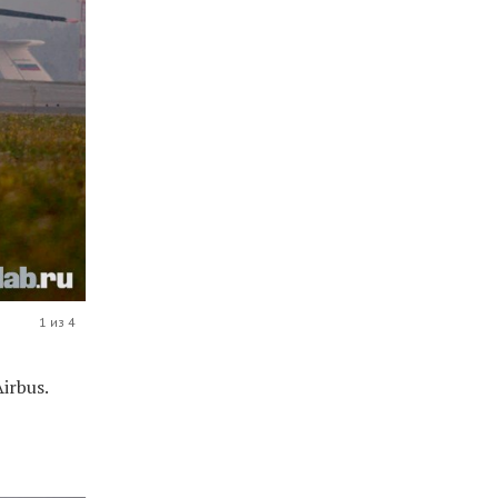
1 из 4
irbus.