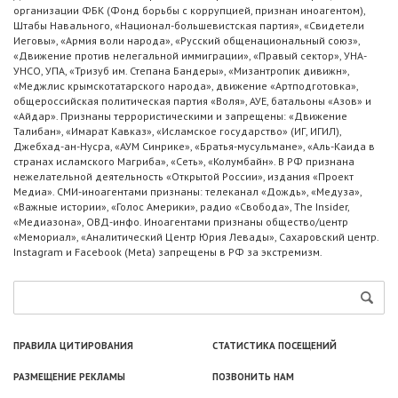
организации ФБК (Фонд борьбы с коррупцией, признан иноагентом),
Штабы Навального, «Национал-большевистская партия», «Свидетели
Иеговы», «Армия воли народа», «Русский общенациональный союз»,
«Движение против нелегальной иммиграции», «Правый сектор», УНА-
УНСО, УПА, «Тризуб им. Степана Бандеры», «Мизантропик дивижн»,
«Меджлис крымскотатарского народа», движение «Артподготовка»,
общероссийская политическая партия «Воля», АУЕ, батальоны «Азов» и
«Айдар». Признаны террористическими и запрещены: «Движение
Талибан», «Имарат Кавказ», «Исламское государство» (ИГ, ИГИЛ),
Джебхад-ан-Нусра, «АУМ Синрике», «Братья-мусульмане», «Аль-Каида в
странах исламского Магриба», «Сеть», «Колумбайн». В РФ признана
нежелательной деятельность «Открытой России», издания «Проект
Медиа». СМИ-иноагентами признаны: телеканал «Дождь», «Медуза»,
«Важные истории», «Голос Америки», радио «Свобода», The Insider,
«Медиазона», ОВД-инфо. Иноагентами признаны общество/центр
«Мемориал», «Аналитический Центр Юрия Левады», Сахаровский центр.
Instagram и Facebook (Metа) запрещены в РФ за экстремизм.
ПРАВИЛА ЦИТИРОВАНИЯ
СТАТИСТИКА ПОСЕЩЕНИЙ
РАЗМЕЩЕНИЕ РЕКЛАМЫ
ПОЗВОНИТЬ НАМ