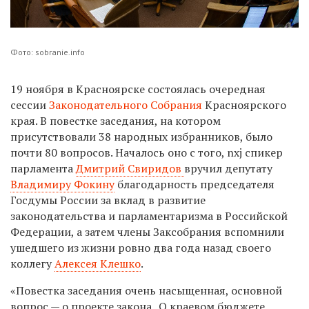
Фото: sobranie.info
19 ноября в Красноярске состоялась очередная
сессии
Законодательного Собрания
Красноярского
края. В повестке заседания, на котором
присутствовали 38 народных избранников, было
почти 80 вопросов. Началось оно с того, nxj спикер
парламента
Дмитрий Свиридов
вручил депутату
Владимиру Фокину
благодарность председателя
Госдумы России за вклад в развитие
законодательства и парламентаризма в Российской
Федерации, а затем члены Заксобрания вспомнили
ушедшего из жизни ровно два года назад своего
коллегу
Алексея Клешко
.
«Повестка заседания очень насыщенная, основной
вопрос — о проекте закона „О краевом бюджете