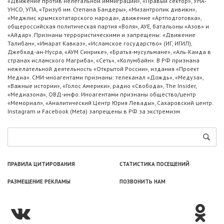
«Движение против нелегальной иммиграции», «Правый сектор», УНА-
УНСО, УПА, «Тризуб им. Степана Бандеры», «Мизантропик дивижн»,
«Меджлис крымскотатарского народа», движение «Артподготовка»,
общероссийская политическая партия «Воля», АУЕ, батальоны «Азов» и
«Айдар». Признаны террористическими и запрещены: «Движение
Талибан», «Имарат Кавказ», «Исламское государство» (ИГ, ИГИЛ),
Джебхад-ан-Нусра, «АУМ Синрике», «Братья-мусульмане», «Аль-Каида в
странах исламского Магриба», «Сеть», «Колумбайн». В РФ признана
нежелательной деятельность «Открытой России», издания «Проект
Медиа». СМИ-иноагентами признаны: телеканал «Дождь», «Медуза»,
«Важные истории», «Голос Америки», радио «Свобода», The Insider,
«Медиазона», ОВД-инфо. Иноагентами признаны общество/центр
«Мемориал», «Аналитический Центр Юрия Левады», Сахаровский центр.
Instagram и Facebook (Metа) запрещены в РФ за экстремизм.
ПРАВИЛА ЦИТИРОВАНИЯ
СТАТИСТИКА ПОСЕЩЕНИЙ
РАЗМЕЩЕНИЕ РЕКЛАМЫ
ПОЗВОНИТЬ НАМ