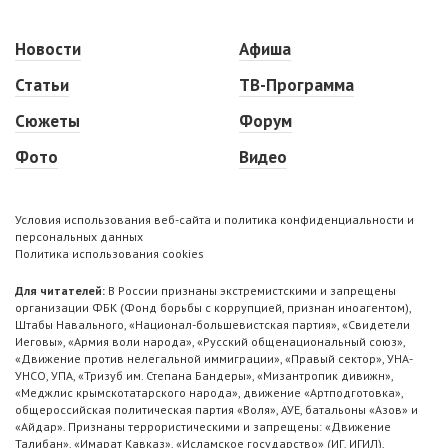
Новости
Афиша
Статьи
ТВ-Программа
Сюжеты
Форум
Фото
Видео
Условия использования веб-сайта и политика конфиденциальности и
персональных данных
Политика использования cookies
Для читателей:
В России признаны экстремистскими и запрещены
организации ФБК (Фонд борьбы с коррупцией, признан иноагентом),
Штабы Навального, «Национал-большевистская партия», «Свидетели
Иеговы», «Армия воли народа», «Русский общенациональный союз»,
«Движение против нелегальной иммиграции», «Правый сектор», УНА-
УНСО, УПА, «Тризуб им. Степана Бандеры», «Мизантропик дивижн»,
«Меджлис крымскотатарского народа», движение «Артподготовка»,
общероссийская политическая партия «Воля», АУЕ, батальоны «Азов» и
«Айдар». Признаны террористическими и запрещены: «Движение
Талибан», «Имарат Кавказ», «Исламское государство» (ИГ, ИГИЛ),