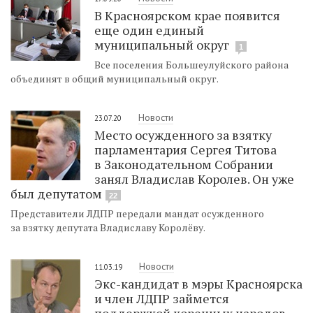
В Красноярском крае появится
еще один единый
муниципальный округ
1
Все поселения Большеулуйского района
объединят в общий муниципальный округ.
Новости
23.07.20
Место осужденного за взятку
парламентария Сергея Титова
в Законодательном Собрании
занял Владислав Королев. Он уже
был депутатом
22
Представители ЛДПР передали мандат осужденного
за взятку депутата Владиславу Королёву.
Новости
11.03.19
Экс-кандидат в мэры Красноярска
и член ЛДПР займется
поддержкой коренных народов