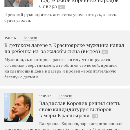
Севера
26
Прежний руководитель агентства ушел в отпуск, а затем
будет уволен.
Новости
15.07.16
В детском лагере в Красноярске мужчина напал
на ребенка из-за жалобы сына (видео)
49
Мужчина, сын которого рассказал ему, что поругался
со своими сверстниками, а те облили его водой, пришел
на следующий день в лагерь и провел «воспитательную
беседу» с детьми.
Новости
15.05.12
Владислав Королев решил снять
свою кандидатуру с выборов
в мэры Красноярска
53
Владислав Королев, зарегистрированный
кандидат на должность главы Красноярска, 15 мая заявил