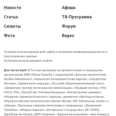
Новости
Афиша
Статьи
ТВ-Программа
Сюжеты
Форум
Фото
Видео
Условия использования веб-сайта и политика конфиденциальности и
персональных данных
Политика использования cookies
Для читателей:
В России признаны экстремистскими и запрещены
организации ФБК (Фонд борьбы с коррупцией, признан иноагентом),
Штабы Навального, «Национал-большевистская партия», «Свидетели
Иеговы», «Армия воли народа», «Русский общенациональный союз»,
«Движение против нелегальной иммиграции», «Правый сектор», УНА-
УНСО, УПА, «Тризуб им. Степана Бандеры», «Мизантропик дивижн»,
«Меджлис крымскотатарского народа», движение «Артподготовка»,
общероссийская политическая партия «Воля», АУЕ, батальоны «Азов» и
«Айдар». Признаны террористическими и запрещены: «Движение
Талибан», «Имарат Кавказ», «Исламское государство» (ИГ, ИГИЛ),
Джебхад-ан-Нусра, «АУМ Синрике», «Братья-мусульмане», «Аль-Каида в