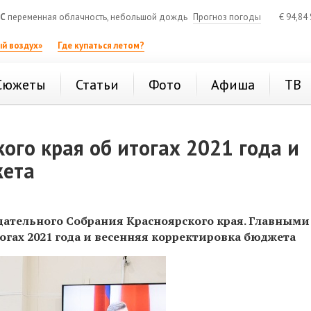
°C
переменная облачность, небольшой дождь
Прогноз погоды
€
94,84
й воздух»
Где купаться летом?
Сюжеты
Статьи
Фото
Афиша
ТВ
ого края об итогах 2021 года и
жета
дательного Собрания Красноярского края. Главными
огах 2021 года и весенняя корректировка бюджета