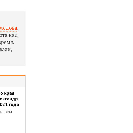
и
медова
.
ота над
время.
вали,
о края
лександр
2021 года
льготы