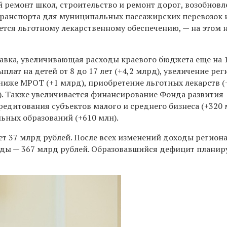
 ремонт школ, строительство и ремонт дорог, возобновл
транспорта для муниципальных пассажирских перевозок 
ется льготному лекарственному обеспечению, — на этом 
равка, увеличивающая расходы краевого бюджета еще на 
плат на детей от 8 до 17 лет (+4,2 млрд), увеличение ре
иже МРОТ (+1 млрд), приобретение льготных лекарств (+
. Также увеличивается финансирование Фонда развития
дитования субъектов малого и среднего бизнеса (+320 
ьных образований (+610 млн).
ет 37 млрд рублей. После всех изменений доходы регион
ходы — 367 млрд рублей. Образовавшийся дефицит планир