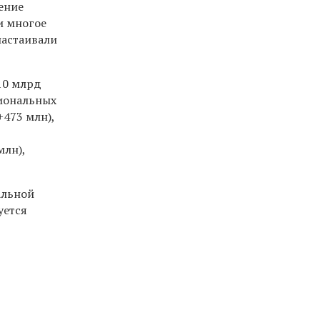
ение
и многое
настаивали
10 млрд
гиональных
473 млн),
млн),
альной
уется