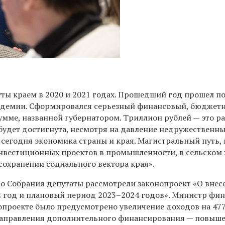
уты краем в 2020 и 2021 годах. Прошедший год прошел п
ндемии. Сформировался серьезный финансовый, бюджетн
умме, названной губернатором. Триллион рублей — это р
 будет достигнута, несмотря на давление недружественн
я сегодня экономика страны и края. Магистральный путь,
 инвестиционных проектов в промышленности, в сельском 
 сохранении социального вектора края».
го Собрания депутаты рассмотрели законопроект «О внес
2 год и плановый период 2023–2024 годов». Министр фи
опроекте было предусмотрено увеличение доходов на 477
е направления дополнительного финансирования — повыш