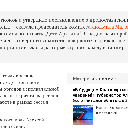
гионов и утвердило постановление о предоставлени
зоны, — сказала председатель комитета
Людмила Маго
но можно назвать „Дети Арктики“. Я надеюсь, что раб
члены северного комитета, завершится в ближайшее 
и органами власти, которые эту программу иницииро
 стенах краевой
Материалы по теме
атах деятельности
ом органов исполнительной
«В будущем Красноярског
уверены!»: губернатор А
оярского края глава региона
Усс отчитался об итогах 
аботе в рамках сессии
Новые дороги, 
и вакансии
ского края Алексей
нии сессии: