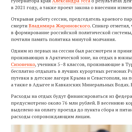
губернатора края
Александра Усса
о результатах де
в 2021 году, а также проект закона о внесении изме
Открывая работу сессии, председатель краевого па
смерти
Владимира Жириновского
. Спикер отметил
в формирование российской политической системы,
почтили память политика минутой молчания.
Одним из первых на сессии был рассмотрен и приня
проживающих в Арктической зоне, на отдых в южны
Сизоненко
, ученики 5–8 классов, проживающие в Ту
бесплатно отдыхать в лучших курортных регионах Р
путевки в детские лагеря Крыма и Севастополя, на 
а также в Адыгее и Кавказских Минеральных Водах. 
Расходы на отдых будут финансироваться из федера
предусмотрено около 76 млн рублей. В весеннюю ко
выделено на оплату проезда до пункта сбора и пит
расходы сопровождающим лицам.