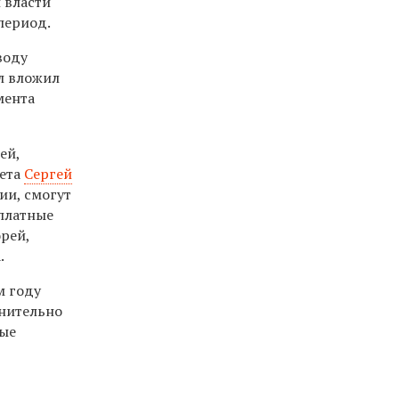
 власти
период.
воду
л вложил
мента
ей,
тета
Сергей
ии, смогут
сплатные
рей,
.
м году
лнительно
ные