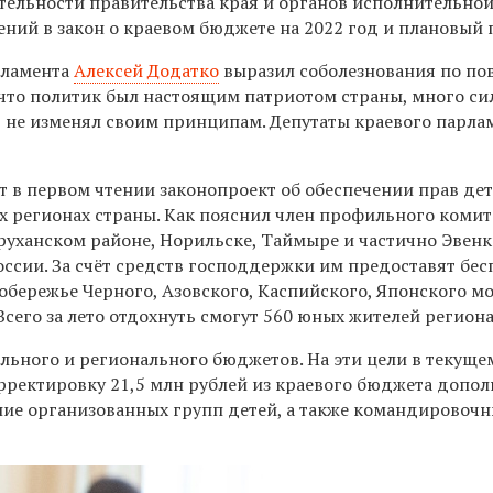
ятельности правительства края и органов исполнительной
нений в закон о краевом бюджете на 2022 год и плановый 
рламента
Алексей Додатко
выразил соболезнования по по
, что политик был настоящим патриотом страны, много си
 не изменял своим принципам. Депутаты краевого парла
т в первом чтении законопроект об обеспечении прав дет
х регионах страны. Как пояснил член профильного коми
руханском районе, Норильске, Таймыре и частично Эвенк
оссии. За счёт средств господдержки им предоставят бе
побережье Черного, Азовского, Каспийского, Японского мо
Всего за лето отдохнуть смогут 560 юных жителей региона
льного и регионального бюджетов. На эти цели в текуще
рректировку 21,5 млн рублей из краевого бюджета допо
ание организованных групп детей, а также командировоч