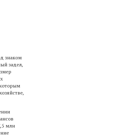
од знаком
ый задел,
азмер
ых
 которым
хозяйстве,
ении
нансов
,5 млн
ение