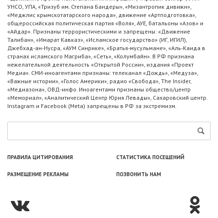
УНСО, УПА, «Тризуб им. Степана Бандеры», «Мизантропик дивижн»,
«Меджлис крымскотатарского народа», движение «Артподготовка»,
общероссийская политическая партия «Воля», АУЕ, батальоны «Азов» и
«Айдар». Признаны террористическими и запрещены: «Движение
Талибан», «Имарат Кавказ», «Исламское государство» (ИГ, ИГИЛ),
Джебхад-ан-Нусра, «АУМ Синрике», «Братья-мусульмане», «Аль-Каида в
странах исламского Магриба», «Сеть», «Колумбайн». В РФ признана
нежелательной деятельность «Открытой России», издания «Проект
Медиа». СМИ-иноагентами признаны: телеканал «Дождь», «Медуза»,
«Важные истории», «Голос Америки», радио «Свобода», The Insider,
«Медиазона», ОВД-инфо. Иноагентами признаны общество/центр
«Мемориал», «Аналитический Центр Юрия Левады», Сахаровский центр.
Instagram и Facebook (Metа) запрещены в РФ за экстремизм.
ПРАВИЛА ЦИТИРОВАНИЯ
СТАТИСТИКА ПОСЕЩЕНИЙ
РАЗМЕЩЕНИЕ РЕКЛАМЫ
ПОЗВОНИТЬ НАМ