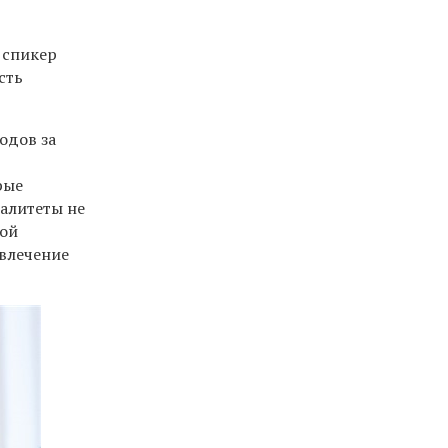
 спикер
сть
одов за
рые
алитеты не
ной
овлечение