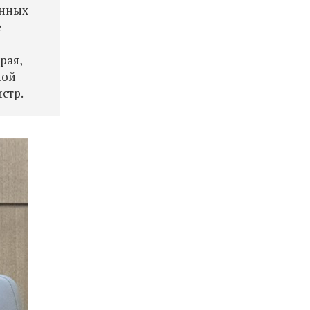
онных
е
рая,
ной
стр.