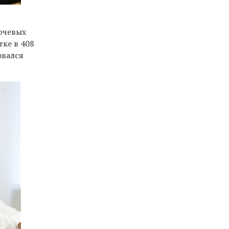
ючевых
ке в 408
овался