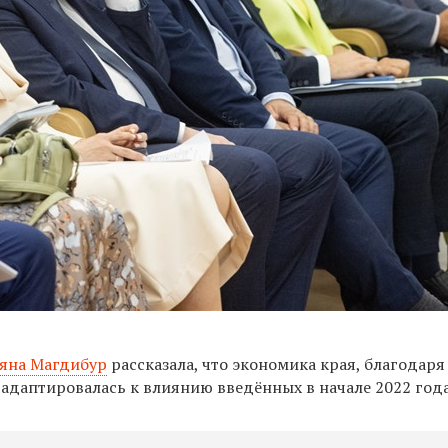
яна Магдибур
рассказала, что экономика края, благодаря
адаптировалась к влиянию введённых в начале 2022 года