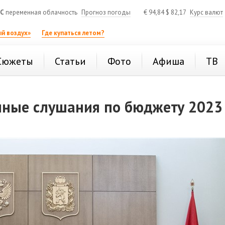
°C
переменная облачность
Прогноз погоды
€
94,84
$
82,17
Курс валют
й воздух»
Где купаться летом?
Сюжеты
Статьи
Фото
Афиша
ТВ
чные слушания по бюджету 2023