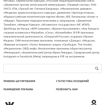
Иеговы», «Армия воли народа», «Русский общенациональный союз»,
«Движение против нелегальной иммиграции», «Правый сектор», УНА-
УНСО, УПА, «Тризуб им. Степана Бандеры», «Мизантропик дивижн»,
«Меджлис крымскотатарского народа», движение «Артподготовка»,
общероссийская политическая партия «Воля», АУЕ, батальоны «Азов» и
«Айдар». Признаны террористическими и запрещены: «Движение
Талибан», «Имарат Кавказ», «Исламское государство» (ИГ, ИГИЛ),
Джебхад-ан-Нусра, «АУМ Синрике», «Братья-мусульмане», «Аль-Каида в
странах исламского Магриба», «Сеть», «Колумбайн». В РФ признана
нежелательной деятельность «Открытой России», издания «Проект
Медиа». СМИ-иноагентами признаны: телеканал «Дождь», «Медуза»,
«Важные истории», «Голос Америки», радио «Свобода», The Insider,
«Медиазона», ОВД-инфо. Иноагентами признаны общество/центр
«Мемориал», «Аналитический Центр Юрия Левады», Сахаровский центр.
Instagram и Facebook (Metа) запрещены в РФ за экстремизм.
ПРАВИЛА ЦИТИРОВАНИЯ
СТАТИСТИКА ПОСЕЩЕНИЙ
РАЗМЕЩЕНИЕ РЕКЛАМЫ
ПОЗВОНИТЬ НАМ