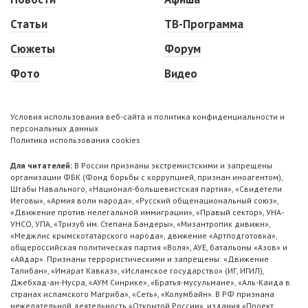
Статьи
ТВ-Программа
Сюжеты
Форум
Фото
Видео
Условия использования веб-сайта и политика конфиденциальности и
персональных данных
Политика использования cookies
Для читателей:
В России признаны экстремистскими и запрещены
организации ФБК (Фонд борьбы с коррупцией, признан иноагентом),
Штабы Навального, «Национал-большевистская партия», «Свидетели
Иеговы», «Армия воли народа», «Русский общенациональный союз»,
«Движение против нелегальной иммиграции», «Правый сектор», УНА-
УНСО, УПА, «Тризуб им. Степана Бандеры», «Мизантропик дивижн»,
«Меджлис крымскотатарского народа», движение «Артподготовка»,
общероссийская политическая партия «Воля», АУЕ, батальоны «Азов» и
«Айдар». Признаны террористическими и запрещены: «Движение
Талибан», «Имарат Кавказ», «Исламское государство» (ИГ, ИГИЛ),
Джебхад-ан-Нусра, «АУМ Синрике», «Братья-мусульмане», «Аль-Каида в
странах исламского Магриба», «Сеть», «Колумбайн». В РФ признана
нежелательной деятельность «Открытой России», издания «Проект