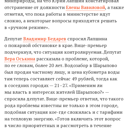
минприроды, на что Юрий Лапшин констатировал
отстранение от должности
Елены Вавиловой
, а также
отметил, что пока работы в министерстве идут
сложно, а некоторые вопросы приходится решать
в «ручном режиме».
Депутат
Владимир Бедарев
спросил Лапшина
о пожарной обстановке в крае. Вице-премьер
подчеркнул, что ситуация контролируемая. Депутат
Вера Оськина
рассказала о проблеме, которой,
по ее словам, более 20 лет. Водозабор в Шарыпово
был продан частному лицу, и цена кубометра воды
там теперь составляет сейчас 49 рублей, тогда как
в соседних городах — 21–27. «Применим ли
мы власть в интересах жителей Шарыпово?» —
спросила депутат. Вице-премьер ответил, что такого
рода проблемы известны не только в этом городе,
подобная ситуация кое-где сложилась и с тарифами
на тепловую энергию. «Готов включить этот вопрос
в число приоритетных и рассмотреть в течение