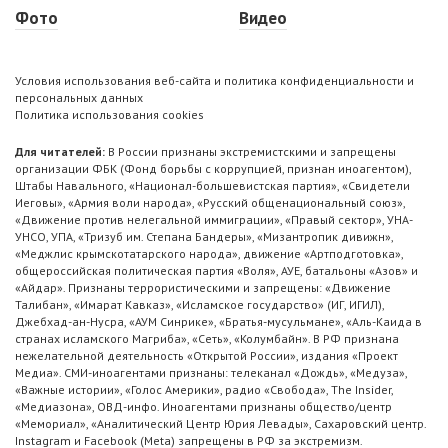
Фото
Видео
Условия использования веб-сайта и политика конфиденциальности и
персональных данных
Политика использования cookies
Для читателей:
В России признаны экстремистскими и запрещены
организации ФБК (Фонд борьбы с коррупцией, признан иноагентом),
Штабы Навального, «Национал-большевистская партия», «Свидетели
Иеговы», «Армия воли народа», «Русский общенациональный союз»,
«Движение против нелегальной иммиграции», «Правый сектор», УНА-
УНСО, УПА, «Тризуб им. Степана Бандеры», «Мизантропик дивижн»,
«Меджлис крымскотатарского народа», движение «Артподготовка»,
общероссийская политическая партия «Воля», АУЕ, батальоны «Азов» и
«Айдар». Признаны террористическими и запрещены: «Движение
Талибан», «Имарат Кавказ», «Исламское государство» (ИГ, ИГИЛ),
Джебхад-ан-Нусра, «АУМ Синрике», «Братья-мусульмане», «Аль-Каида в
странах исламского Магриба», «Сеть», «Колумбайн». В РФ признана
нежелательной деятельность «Открытой России», издания «Проект
Медиа». СМИ-иноагентами признаны: телеканал «Дождь», «Медуза»,
«Важные истории», «Голос Америки», радио «Свобода», The Insider,
«Медиазона», ОВД-инфо. Иноагентами признаны общество/центр
«Мемориал», «Аналитический Центр Юрия Левады», Сахаровский центр.
Instagram и Facebook (Metа) запрещены в РФ за экстремизм.