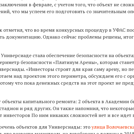
заключения в феврале, с учетом того, что объект не слож
нений, что мы успеем его подготовить со значительным о
к отметил, что во время конкурсных процедур в УФА
С
пос
ать документацию. Однако сейчас проблемы решены, итог
Универсиаде стала обеспечение безопасности на объекта
ериметр безопасности «Пла
тинум Арены», которая стане
иверсиады. «
Инвесторы строят для края саму арену, но п
ботаем над проектом этого периметра, обсуждаем его с о
потому что пока денежных средств на этот проект не пре
т объекты капитального ремонта: 2 объекта в Академии б
стадион и ряд других.
Он также напомнил, что нек
оторы
 инвесторов По ним никаких сложностей нет и все идет 
еречень объектов для Универсиады: это
улица Волочаевск
 что возвести магистраль на левобережье должны в 2018