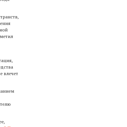
транств,
дения
ьной
тметил
тация,
едства
е влечет
манием
ателю
ее,