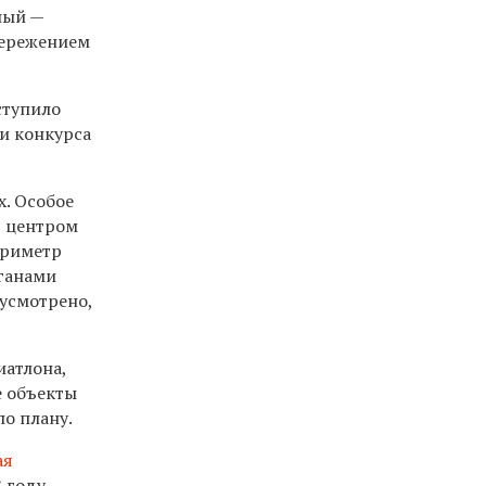
ный —
пережением
тупило
и конкурса
х. Особое
т центром
ериметр
рганами
дусмотрено,
иатлона,
е
объекты
по плану.
ая
 году,