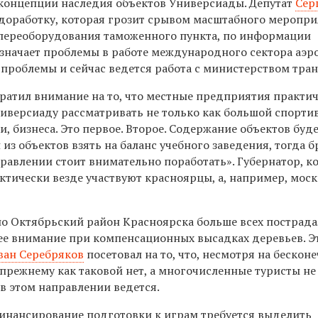
концепции наследия объектов Универсиады. Депутат
Сер
доработку, которая грозит срывом масштабного меропри
е переоборудования таможенного пункта, по информации
означает проблемы в работе международного сектора аэро
 проблемы и сейчас ведется работа с министерством тра
ратил внимание на то, что местные предприятия практи
иверсиаду рассматривать не только как большой спорт
, бизнеса. Это первое. Второе. Содержание объектов буд
з объектов взять на баланс учебного заведения, тогда 
правлении стоит внимательно поработать». Губернатор, к
актически везде участвуют красноярцы, а, например, мос
но Октябрьский район Красноярска больше всех пострада
ее внимание при компенсационных высадках деревьев. Э
ван Серебряков
посетовал на то, что, несмотря на бескон
-прежнему как таковой нет, а многочисленные туристы не 
 в этом направлении ведется.
 финансирование подготовки к играм требуется выделить