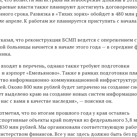
 Краевые власти также планируют достигнуть договоренно
ого срока. Развязка в «Тихих зорях» обойдет в 480 млн 
е апреле. К работам же планируется приступить с начала
сказал, что реконструкция БСМП ведется с опережением 
й больницы начнется в начале этого года — в середине 
чика.
 входят в перечень, однако также требуют подготовки
» и аэрпорт «Емельяново».
Также в рамках подготовки пл
ство информационно-коммуникационной инфраструктур
ей. Около 800 млн рублей будет
з
атрачено на создание си
дет выделено краю на создание новых систем информаци
 нас с вами в качестве наследия», —
пояснил он.
отметил, что по итогам прошлого года у края остались
а спортивные объекты край получил из федерального 3,8 
830 млн рублей.
М
ы организовали соответствующую рабо
нистерством финансов.
В
се у нас здесь должно быть без п