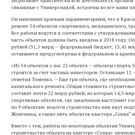
затрагивает практически всю деятельность органов 
связанные с Универсиадой, встроены во все наши п
Он напомнил краевым парламентариям, что
в Красн
ремонт 34 объектов спортивного, медицинского, тр
Все работы ведутся в соответствии с утвержденным
часть объектов должна быть введена в 2018 году.
Об
рублей (31,5 млрд — федеральный бюджет, 13,45 млр
оставшиеся предусмотрены в федеральном и краево
«
Из
34 объектов у нас 22 объекта — объекты спорта.
Н
строятся за счет частных инвесторов. Остальные 12
отметил Томенко. —
Еще три объекта, где необходим
капитального ремонта. Общая стоимость строитель
составит почти 22 млрд рублей, из которых 14,3 мл
спортивных объектов, где заказчиком выступают г
по 9 объектам: ведется строительств
о
или идут подг
Железняка, а также пять объектов кластера „Сопка“ и
Вместе с тем, работы по некоторым объектам Универ
строительство объекта на кластере «Сопка»
затянуло