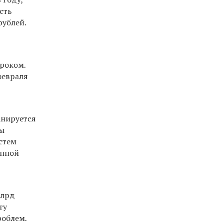
сть
рублей.
сроком.
февраля
анируется
ы
стем
онной
млрд
ту
роблем.