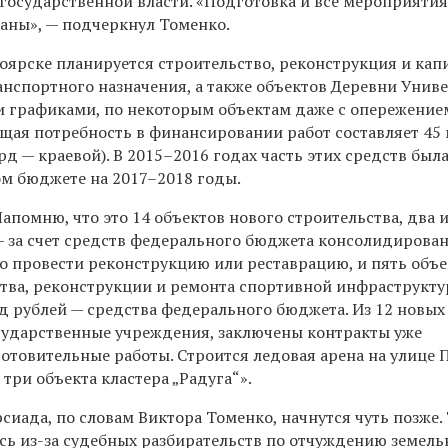
государственной власти. «Подготовка и все мероприятия
ланы», — подчеркнул Томенко.
оярске планируется строительство, реконструкция и ка
анспортного назначения, а также объектов Деревни Унив
и графиками, по некоторым объектам даже с опережение
щая потребность в финансировании работ составляет 45
д — краевой). В 2015–2016 годах часть этих средств была
м бюджете на 2017–2018 годы.
апомню, что это 14 объектов нового строительства, два и
 — за счет средств федерального бюджета консолидирован
о провести реконструкцию или реставрацию, и пять объ
ства, реконструкции и ремонта спортивной инфраструкт
рд рублей — средства федерального бюджета. Из 12 новых
осударственные учреждения, заключены контракты уже
отовительные работы. Строится ледовая арена на улице 
 три объекта кластера „Радуга“»
.
сиада, по словам Виктора Томенко, начн
у
тся чуть позже. 
сь из-за судебных разбирательств по отчуждению земель