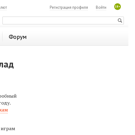
18+
алют
Регистрация профиля
Войти
Форум
лад
дробный
году.
хам
 играм