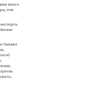
ышим много
ры, тем
анспорта,
 Мнение
ие бывают
ик,
пособ
ь
ежная,
едатель
власть,