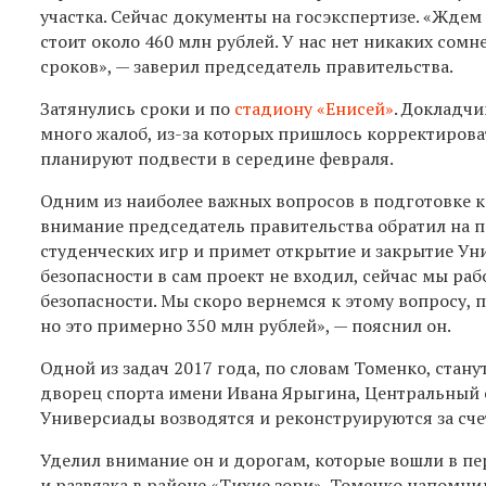
участка.
Сейчас документы на госэкспертизе. «Ждем 
стоит около 460 млн рублей. У нас нет никаких сом
сроков», —
заверил председатель правительства.
Затя
нулись сроки и по
стадиону «Енисей»
. Докладчи
много жалоб, из-за которых пришлось корректиров
планируют подвести в середине февраля.
О
дним из наиболее важных вопросов в подготовке к 
внимание председатель правительства обратил на п
студенческих игр и примет открытие и закрытие Ун
безопасности в сам проект не входил, сейчас мы ра
безопасности. Мы скоро вернемся к этому вопросу, 
но это примерно 350 млн рублей
», — пояснил он.
Одной из задач 2017 года, по словам Томенко, стану
дворец спорта имени Ивана Ярыгина, Центральный 
Универсиады возводятся и реконструируются за счет
Уделил внимание
он
и дорогам, котор
ы
е вошли в п
и развязка в районе «Тихие зори».
Томенко
напомнил,