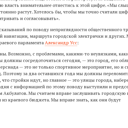
 власть внимательнее отнестись к этой цифре. «Мы сл
тоянно растут. Хотелось бы, чтобы мы точно считали циф
тривать и согласовывать».
ысказываний по поводу неприглядности общественного тр
й навигации, маршрута городской электрички и других.
краевого парламента
Александр Усс
:
ены. Возможно, с проблемами, какими-то неувязками, как
ы должны сосредоточиться сегодня, — это город, его обл
ерсиада — это не только спортивное мероприятие, но и с
д. Поэтому за два оставшихся года мы должны переломит
 что стройки идут, но главное — это улицы города, набер
Сегодня с информацией по этому поводу выступили и предс
м Акбулатов. Мы считаем вправе заслушивать городскую 
 из краевого бюджета. Мы вправе знать, как они будут