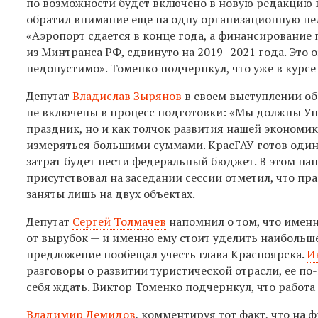
по возможности будет включено в новую редакцию 
обратил внимание еще на одну организационную не
«Аэропорт сдается в конце года, а финансировани
из Минтранса РФ, сдвинуто на 2019–2021 года. Это 
недопустимо». Томенко подчернкул, что уже в курсе
Депутат
Владислав Зырянов
в своем выступлении об
не включены в процесс подготовки: «Мы должны Ун
праздник, но и как толчок развития нашей экономики
измеряться большими суммами. КрасГАУ готов один и
затрат будет нести федеральный бюджет. В этом на
присутствовал на заседании сессии отметил, что пр
заняты лишь на двух объектах.
Депутат
Сергей Толмачев
напомнил о том, что имен
от вырубок — и именно ему стоит уделить наибольш
предложение пообещал учесть глава Красноярска.
И
разговоры о развитии туристической отрасли, ее по
себя ждать. Виктор Томенко подчернкул, что работа
Владимир Демидов
, комментируя тот факт, что на