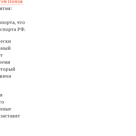
гей Попов
ятия:
порта, что
нспорта РФ.
чески
ивный
ет
бремя
оторый
квичи
л
то
ечные
заставят