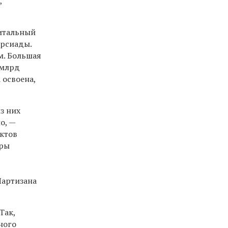
,
питальный
ерсиады.
м. Большая
 млрд
 освоена,
з них
о, —
ектов
уры
Партизана
Так,
ного