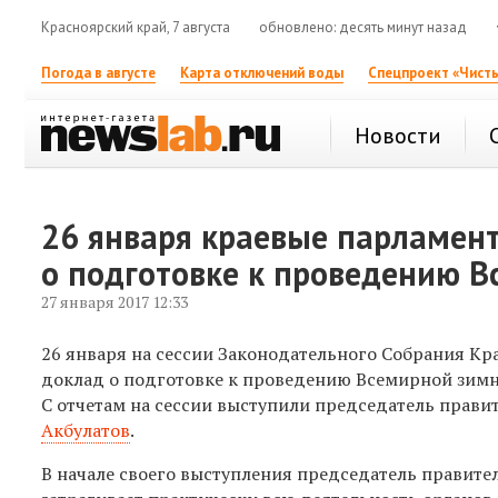
Красноярский край, 7 августа
обновлено: десять минут назад
Погода в августе
Карта отключений воды
Спецпроект «Чисты
Новости
26 января краевые парламен
о подготовке к проведению 
27 января 2017 12:33
26 января на сессии Законодательного Собрания К
доклад о подготовке к проведению Всемирной зимне
С отчетам на сесси
и
выступили председатель правит
Акбулатов
.
В начале своего выступления председатель правител