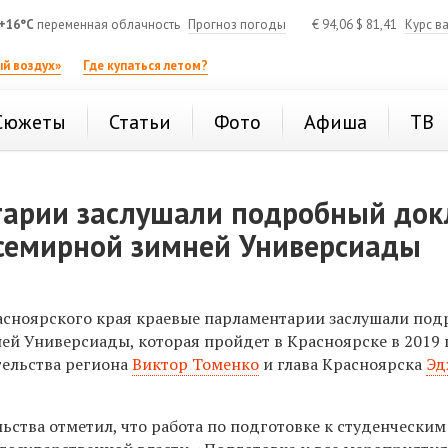
+16°C
переменная облачность
Прогноз погоды
€
94,06
$
81,41
Курс в
й воздух»
Где купаться летом?
Сюжеты
Статьи
Фото
Афиша
ТВ
тарии заслушали подробный док
Всемирной зимней Универсиады
расноярского края краевые парламентарии заслушали по
й Универсиады, которая пройдет в Красноярске в 2019 
ельства региона
Виктор Томенко
и глава Красноярска
Эд
ьства отметил, что работа по подготовке к студенческим