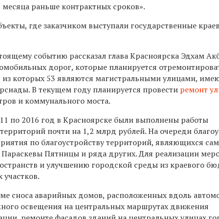
3 месяца раньше контрактных сроков».
объекты, где заказчиком выступали государственные крае
тоящему событию рассказал глава Красноярска Эдхам Акб
омобильных дорог, которые планируется отремонтирова
ий, из которых 53 являются магистральными улицами, им
рсиады. В текущем году планируется провести
ремонт ул
ров и коммунального моста.
11 по 2016 год в Красноярске были выполнены работы
территорий почти на 1,2 млрд рублей. На очереди благо
приятия по благоустройству территорий, являющихся са
 Параскевы Пятницы и ряда других. Для реализации мер
остранств и улучшению городской среды из краевого бю
 участков.
леме сноса аварийных домов, расположенных вдоль авто
ружного освещения на центральных маршрутах движения
ции, ремонте фасадов зданий на центральных улицах го