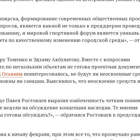
сноярска, формирование современных общественных прос
опросов, является важной не только в преддверии прове
рожанину, и мировой спортивной форум является уникал
та по качественному изменению городской среды», — о
ру Томенко и Эдхаму Акбулатову. Вместе с вопросами
что по нескольким объектам не готова проектная докумен
а Оськина
поинтересовалось, не будут ли неосвоенные ср
можны ли санкции. Выяснилось, что неосвоение средств н
де Павел Ростовцев выразил озабоченность четким пони
е недели на обсуждение концепции наследия. Те мнения
 готовы обсуждать?», — обратился Ростовцев к председ
а к началу февраля, при этом все то, что прозвучало ран