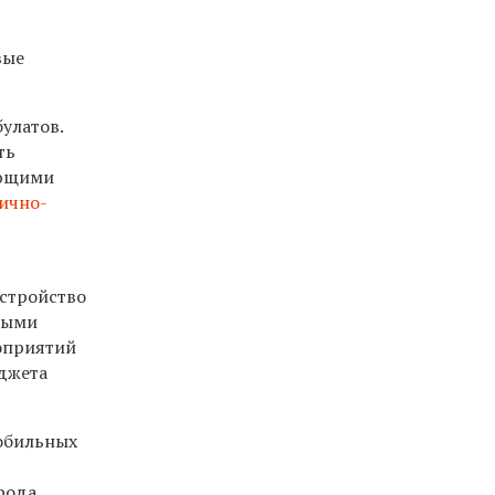
вые
улатов.
ть
еющими
ично-
устройство
мыми
оприятий
джета
мобильных
рода