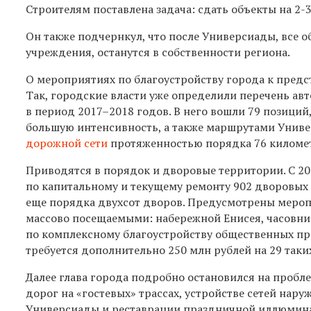
С
троителям
поставлена задача:
сдать объекты на 2-
Он также подчернкул, что после Универсиады, все 
учреждения, останутся в собственности региона.
О мероприятиях по благоустройству города к предс
Так, городские власти уже
определ
или
перечень авт
в период 2017–2018 годов. В него вошли 79 позиц
большую интенсивность, а также маршрутами Униве
дорожной сети
протяженностью порядка 76 километ
Приводятся в порядок и дворовые территории. С 20
по капитальному и текущему ремонту 902 дворовых 
еще порядка двухсот дворов. Предусмотрены меро
массово посещаемыми: набережной Енисея, часовни
по комплексному благоустройству общественных пр
требуется дополнительно 250 млн рублей на 29 таких
Далее глава города подробно остановился на проб
дорог на «гостевых» трассах, устройстве сетей на
Универсиады и реставрации праздничной иллюмина