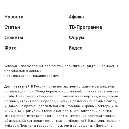
Новости
Афиша
Статьи
ТВ-Программа
Сюжеты
Форум
Фото
Видео
Условия использования веб-сайта и политика конфиденциальности и
персональных данных
Политика использования cookies
Для читателей:
В России признаны экстремистскими и запрещены
организации ФБК (Фонд борьбы с коррупцией, признан иноагентом),
Штабы Навального, «Национал-большевистская партия», «Свидетели
Иеговы», «Армия воли народа», «Русский общенациональный союз»,
«Движение против нелегальной иммиграции», «Правый сектор», УНА-
УНСО, УПА, «Тризуб им. Степана Бандеры», «Мизантропик дивижн»,
«Меджлис крымскотатарского народа», движение «Артподготовка»,
общероссийская политическая партия «Воля», АУЕ, батальоны «Азов» и
«Айдар». Признаны террористическими и запрещены: «Движение