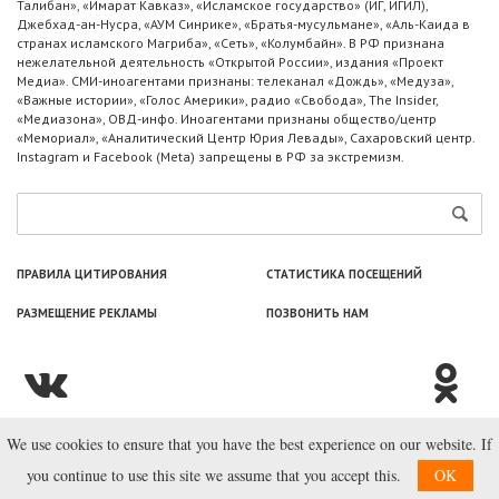
Талибан», «Имарат Кавказ», «Исламское государство» (ИГ, ИГИЛ),
Джебхад-ан-Нусра, «АУМ Синрике», «Братья-мусульмане», «Аль-Каида в
странах исламского Магриба», «Сеть», «Колумбайн». В РФ признана
нежелательной деятельность «Открытой России», издания «Проект
Медиа». СМИ-иноагентами признаны: телеканал «Дождь», «Медуза»,
«Важные истории», «Голос Америки», радио «Свобода», The Insider,
«Медиазона», ОВД-инфо. Иноагентами признаны общество/центр
«Мемориал», «Аналитический Центр Юрия Левады», Сахаровский центр.
Instagram и Facebook (Metа) запрещены в РФ за экстремизм.
ПРАВИЛА ЦИТИРОВАНИЯ
СТАТИСТИКА ПОСЕЩЕНИЙ
РАЗМЕЩЕНИЕ РЕКЛАМЫ
ПОЗВОНИТЬ НАМ
We use cookies to ensure that you have the best experience on our website. If
© ООО «Лаборатория Новоcтей», 2003—2026.
you continue to use this site we assume that you accept this.
OK