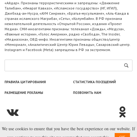
«Айдар». Признаны террористическими и запрещены: «Движение
Талибан», «Имарат Кавказ», «Исламское государство» (ИГ, ИГИЛ),
Джебхад-ан-Нусра, «АУМ Синрике», «Братья-мусульмане», «Аль-Каида в
странах исламского Магриба», «Сеть», «Колумбайн». В РФ признана
нежелательной деятельность «Открытой России», издания «Проект
Медиа». СМИ-иноагентами признаны: телеканал «Дождь», «Медуза»,
«Важные истории», «Голос Америки», радио «Свобода», The Insider,
«Медиазона», ОВД-инфо. Иноагентами признаны общество/центр
«Мемориал», «Аналитический Центр Юрия Левады», Сахаровский центр.
Instagram и Facebook (Metа) запрещены в РФ за экстремизм.
ПРАВИЛА ЦИТИРОВАНИЯ
СТАТИСТИКА ПОСЕЩЕНИЙ
РАЗМЕЩЕНИЕ РЕКЛАМЫ
ПОЗВОНИТЬ НАМ
We use cookies to ensure that you have the best experience on our website. If
© ООО «Лаборатория Новоcтей», 2003—2026.