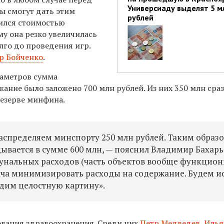
Универсиаду выделят 5 м
ы смогут дать этим
рублей
ился стоимостью
у она резко увеличилась
лго до проведения игр.
р Бойченко
.
раметров сумма
ание было заложено 700 млн рублей. Из них 350 млн сра
резерве минфина.
аспределяем минспорту 250 млн рублей. Таким образо
ывается в сумме 600 млн, — пояснил Владимир Бахарь
нальных расходов (часть объектов вообще функцион
адача минимизировать расходы на содержание. Будем и
идим целостную картину».
ования здравоохранения. Среди них
Петр Медведев
,
Илья