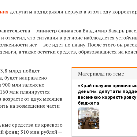
ания
депутаты поддержали первую в этом году корректи
равительства — министр финансов Владимир Бахарь расс
и отметил, что ситуация в регионе наблюдается устойчив
женности нет — все идет по плану. После этого он расска
ньги, а также остатки средств, образовавшиеся на коне
 3,8 млрд пойдет
Материалы по теме
д будет направлено
и 900 млн заложено
«Край получил приличны
деньги»: депутаты подд
 160 млн планируется
весеннюю корректировку
 возрасте от двух месяцев
бюджета
тить на возмещение части
ные средства из краевого
й фонд; 310 млн рублей —