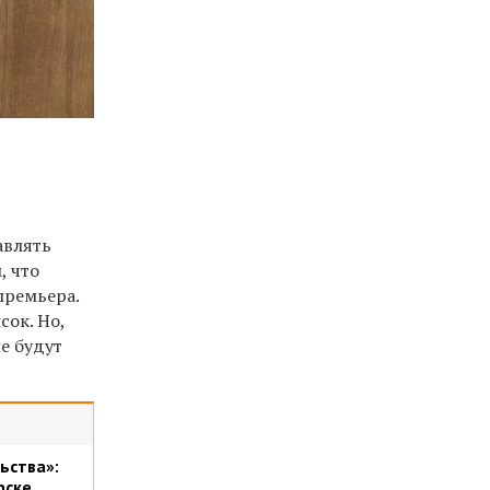
авлять
, что
премьера.
сок. Но,
е будут
ьства»:
рске