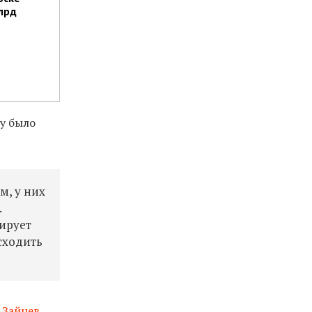
лрд
зу было
м, у них
.
ирует
сходить
 Зайцев
,