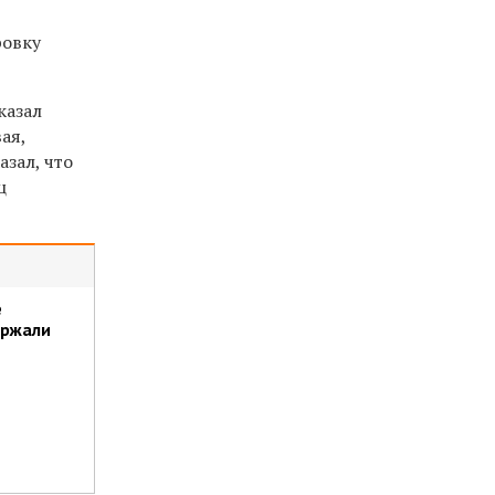
ровку
казал
ая,
зал, что
ц
е
ержали