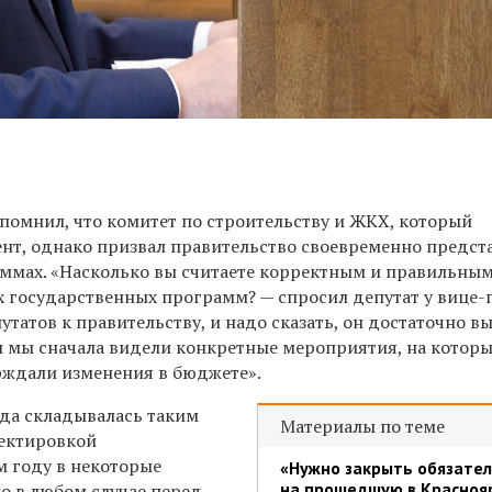
помнил, что комитет по строительству и ЖКХ, который
нт, однако призвал правительство своевременно предст
ммах. «Насколько вы считаете корректным и правильным
 государственных программ? — спросил депутат у вице-
атов к правительству, и надо сказать, он достаточно вы
бы мы сначала видели конкретные мероприятия, на которы
рждали изменения в бюджете».
гда складывалась таким
Материалы по теме
ректировкой
м году в некоторые
«Нужно закрыть обязател
на прошедшую в Красноя
о в любом случае перед