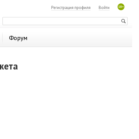
18+
Регистрация профиля
Войти
Форум
жета