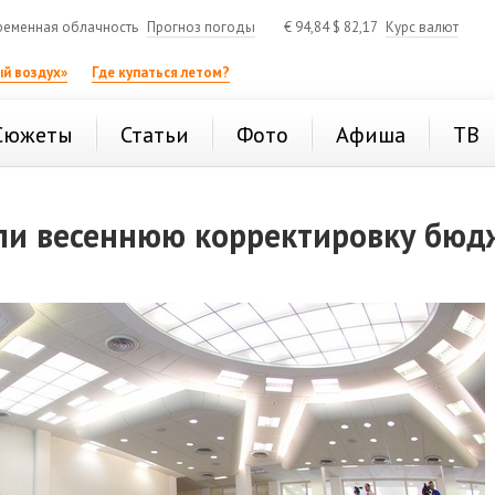
ременная облачность
Прогноз погоды
€
94,84
$
82,17
Курс валют
й воздух»
Где купаться летом?
Сюжеты
Статьи
Фото
Афиша
ТВ
ли весеннюю корректировку бюд