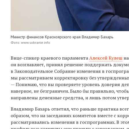
Министр финансов Красноярского края Владимир Бахарь
Фото: www.sobranie.info
Вице-спикер краевого парламента
Алексей Кулеш
на
он возглавляет, принял решение поддержать докуме
в Законодательное Собрание изменения в госпрогра
мы рассматриваем корректировку без утвержденных
— Понимаю, что вы проверяете уровень доверия депут
наверное, не безграничен. Было бы правильно, что
направлены денежные средства, и лишь потом утве
Владимир Бахарь ответил, что раньше практика все
образом, что на заседаниях комитетов вместе с кор
рассматривались изменения в госпрограммах. В это
профильные комитеты они пришли с запозданием, н