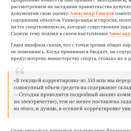
рассмотрением на заседании правительства депутат
документам свою оценку.
Александр Глисков
озабот
содержания объектов Универсиады и спросил, почем
на тех спорткомплексах, которые существовали задо
Схожую тему поднял в своем выступлении
Александ
Глава минфина сказал, что с точки зрения общих па
не поменялась. Когда принимался бюджет, на содерж
предусмотрено министерству спорта, столько же в 
«В текущей корректировке из 350 млн мы перер
совокупный объем средств на содержание склад
— Сегодня проводится подробный анализ комму
на электричестве), тем не менее поставлена з
из этого, и думаю, в осенней корректировке ув
Сразу несколько депутатов подняли тему финансир