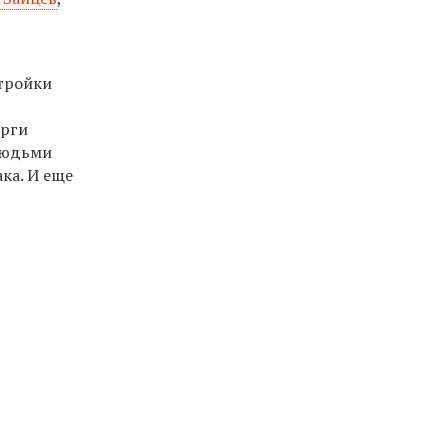
стройки
орги
 людьми
ака. И еще