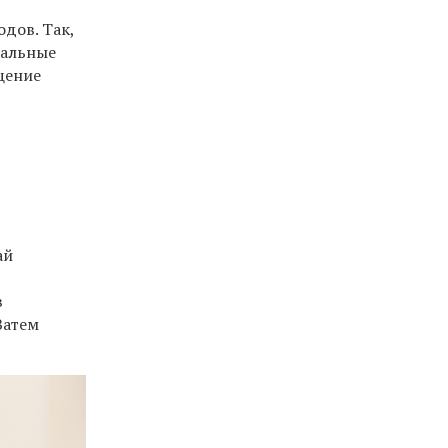
одов. Так,
нальные
щение
ай
в
Затем