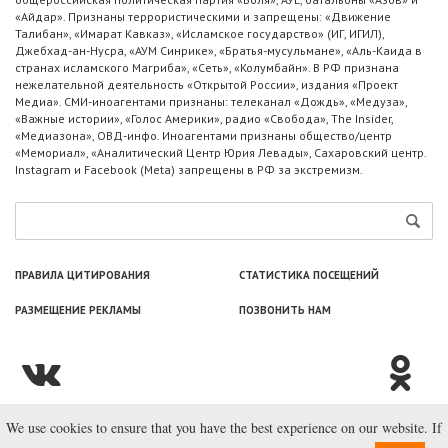
«Айдар». Признаны террористическими и запрещены: «Движение
Талибан», «Имарат Кавказ», «Исламское государство» (ИГ, ИГИЛ),
Джебхад-ан-Нусра, «АУМ Синрике», «Братья-мусульмане», «Аль-Каида в
странах исламского Магриба», «Сеть», «Колумбайн». В РФ признана
нежелательной деятельность «Открытой России», издания «Проект
Медиа». СМИ-иноагентами признаны: телеканал «Дождь», «Медуза»,
«Важные истории», «Голос Америки», радио «Свобода», The Insider,
«Медиазона», ОВД-инфо. Иноагентами признаны общество/центр
«Мемориал», «Аналитический Центр Юрия Левады», Сахаровский центр.
Instagram и Facebook (Metа) запрещены в РФ за экстремизм.
ПРАВИЛА ЦИТИРОВАНИЯ
СТАТИСТИКА ПОСЕЩЕНИЙ
РАЗМЕЩЕНИЕ РЕКЛАМЫ
ПОЗВОНИТЬ НАМ
We use cookies to ensure that you have the best experience on our website. If
© ООО «Лаборатория Новоcтей», 2003—2026.