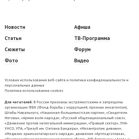
Новости
Афиша
Статьи
ТВ-Программа
Сюжеты
Форум
Фото
Видео
Условия использования веб-сайта и политика конфиденциальности и
персональных данных
Политика использования cookies
Для читателей:
В России признаны экстремистскими и запрещены
организации ФБК (Фонд борьбы с коррупцией, признан иноагентом),
Штабы Навального, «Национал-большевистская партия», «Свидетели
Иеговы», «Армия воли народа», «Русский общенациональный союз»,
«Движение против нелегальной иммиграции», «Правый сектор», УНА-
УНСО, УПА, «Тризуб им. Степана Бандеры», «Мизантропик дивижн»,
«Меджлис крымскотатарского народа», движение «Артподготовка»,
общероссийская политическая партия «Воля», АУЕ, батальоны «Азов» и