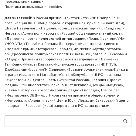
персональных данных
Политика использования cookies
Для читателей:
В России признаны экстремистскими и запрещены
организации ФБК (Фонд борьбы с коррупцией, признан иноагентом),
Штабы Навального, «Национал-большевистская партия», «Свидетели
Иеговы», «Армия воли народа», «Русский общенациональный союз»,
«Движение против нелегальной иммиграции», «Правый сектор», УНА-
УНСО, УПА, «Тризуб им. Степана Бандеры», «Мизантропик дивижн»,
«Меджлис крымскотатарского народа», движение «Артподготовка»,
общероссийская политическая партия «Воля», АУЕ, батальоны «Азов» и
«Айдар». Признаны террористическими и запрещены: «Движение
Талибан», «Имарат Кавказ», «Исламское государство» (ИГ, ИГИЛ),
Джебхад-ан-Нусра, «АУМ Синрике», «Братья-мусульмане», «Аль-Каида в
странах исламского Магриба», «Сеть», «Колумбайн». В РФ признана
нежелательной деятельность «Открытой России», издания «Проект
Медиа». СМИ-иноагентами признаны: телеканал «Дождь», «Медуза»,
«Важные истории», «Голос Америки», радио «Свобода», The Insider,
«Медиазона», ОВД-инфо. Иноагентами признаны общество/центр
«Мемориал», «Аналитический Центр Юрия Левады», Сахаровский центр.
Instagram и Facebook (Metа) запрещены в РФ за экстремизм.