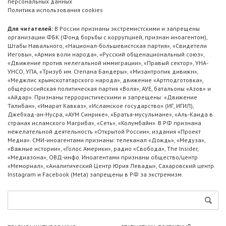
персональных данных
Политика использования cookies
Для читателей:
В России признаны экстремистскими и запрещены
организации ФБК (Фонд борьбы с коррупцией, признан иноагентом),
Штабы Навального, «Национал-большевистская партия», «Свидетели
Иеговы», «Армия воли народа», «Русский общенациональный союз»,
«Движение против нелегальной иммиграции», «Правый сектор», УНА-
УНСО, УПА, «Тризуб им. Степана Бандеры», «Мизантропик дивижн»,
«Меджлис крымскотатарского народа», движение «Артподготовка»,
общероссийская политическая партия «Воля», АУЕ, батальоны «Азов» и
«Айдар». Признаны террористическими и запрещены: «Движение
Талибан», «Имарат Кавказ», «Исламское государство» (ИГ, ИГИЛ),
Джебхад-ан-Нусра, «АУМ Синрике», «Братья-мусульмане», «Аль-Каида в
странах исламского Магриба», «Сеть», «Колумбайн». В РФ признана
нежелательной деятельность «Открытой России», издания «Проект
Медиа». СМИ-иноагентами признаны: телеканал «Дождь», «Медуза»,
«Важные истории», «Голос Америки», радио «Свобода», The Insider,
«Медиазона», ОВД-инфо. Иноагентами признаны общество/центр
«Мемориал», «Аналитический Центр Юрия Левады», Сахаровский центр.
Instagram и Facebook (Metа) запрещены в РФ за экстремизм.