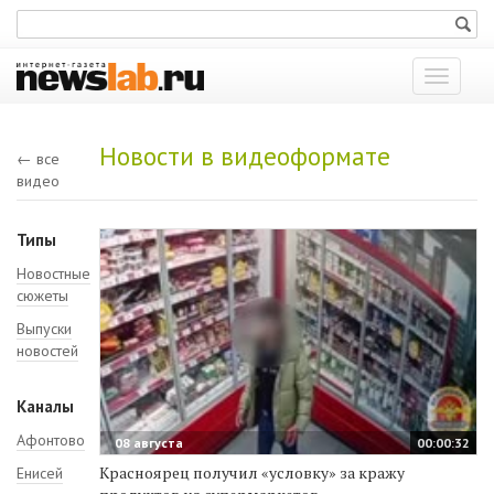
Показат
меню
Новости в видеоформате
← все
видео
Типы
Новостные
сюжеты
Выпуски
новостей
Каналы
Афонтово
08 августа
00:00:32
Красноярец получил «условку» за кражу
Енисей