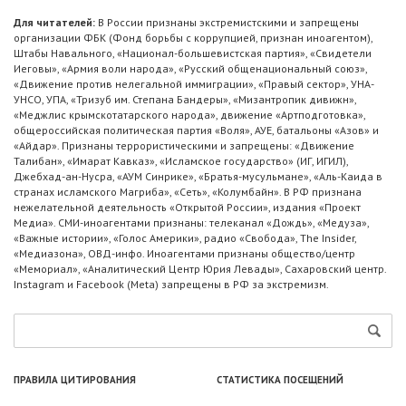
Для читателей:
В России признаны экстремистскими и запрещены
организации ФБК (Фонд борьбы с коррупцией, признан иноагентом),
Штабы Навального, «Национал-большевистская партия», «Свидетели
Иеговы», «Армия воли народа», «Русский общенациональный союз»,
«Движение против нелегальной иммиграции», «Правый сектор», УНА-
УНСО, УПА, «Тризуб им. Степана Бандеры», «Мизантропик дивижн»,
«Меджлис крымскотатарского народа», движение «Артподготовка»,
общероссийская политическая партия «Воля», АУЕ, батальоны «Азов» и
«Айдар». Признаны террористическими и запрещены: «Движение
Талибан», «Имарат Кавказ», «Исламское государство» (ИГ, ИГИЛ),
Джебхад-ан-Нусра, «АУМ Синрике», «Братья-мусульмане», «Аль-Каида в
странах исламского Магриба», «Сеть», «Колумбайн». В РФ признана
нежелательной деятельность «Открытой России», издания «Проект
Медиа». СМИ-иноагентами признаны: телеканал «Дождь», «Медуза»,
«Важные истории», «Голос Америки», радио «Свобода», The Insider,
«Медиазона», ОВД-инфо. Иноагентами признаны общество/центр
«Мемориал», «Аналитический Центр Юрия Левады», Сахаровский центр.
Instagram и Facebook (Metа) запрещены в РФ за экстремизм.
ПРАВИЛА ЦИТИРОВАНИЯ
СТАТИСТИКА ПОСЕЩЕНИЙ