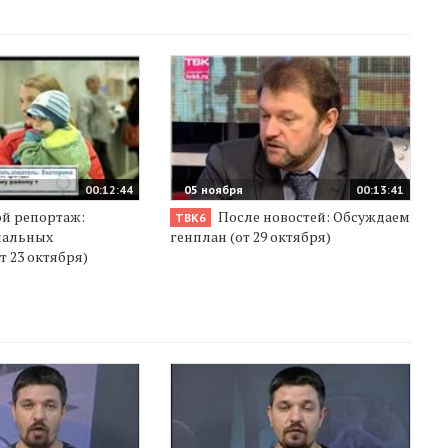
00:12:44
05 ноября
00:13:41
й репортаж:
После новостей: Обсуждаем
ТВК6
иальных
генплан (от 29 октября)
т 23 октября)