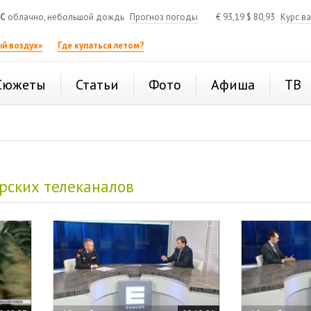
°C
облачно, небольшой дождь
Прогноз погоды
€
93,19
$
80,93
Курс в
й воздух»
Где купаться летом?
Сюжеты
Статьи
Фото
Афиша
ТВ
рских телеканалов