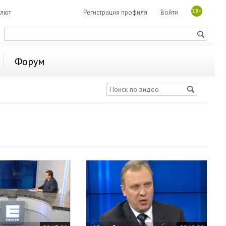
18+
алют
Регистрация профиля
Войти
Форум