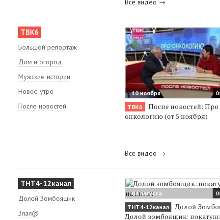
Все видео →
ТВК6
Большой репортаж
Дом и огород
Мужские истории
Новое утро
10 ноября
0
После новостей: Про
После новостей
ТВК6
онкологию (от 5 ноября)
Все видео →
ТНТ4-12канал
04 августа
0
Долой Зомбоящик
Долой Зомбо
ТНТ4-12канал
Злая@
Долой зомбоящик: покатуш