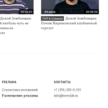
00:08:30
04 июля
00:08:30
Долой Зомбоящик:
Долой Зомбоящик:
ТНТ4-12канал
 питбуль чуть не
Почем Жириновский клубничкой
рника на
торгует
оле
РЕКЛАМА
КОНТАКТЫ
Статистика посещений
+7 (391) 205-0-555
Размещение рекламы
info@newslab.ru