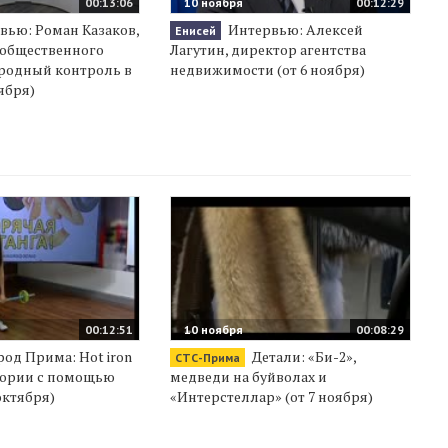
00:13:06
10 ноября
00:12:29
вью: Роман Казаков,
Интервью: Алексей
Енисей
 общественного
Лагутин, директор агентства
родный контроль в
недвижимости (от 6 ноября)
ября)
00:12:51
10 ноября
00:08:29
род Прима: Hot iron
Детали: «Би-2»,
СТС-Прима
лории с помощью
медведи на буйволах и
октября)
«Интерстеллар» (от 7 ноября)