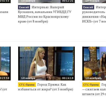
0:02:53
10 ноября
00:12:21
10 ноября
Интервью: Валерий
Интер
Енисей
Енисей
азали
Кускашев, начальник УГИБДД ГУ
руководитель
МВД России по Красноярскому
движения «На
краю (от 8 ноября)
ИСКХ» (от 7 но
0:23:58
10 ноября
00:24:18
10 ноября
Город Прима: Как
Го
СТС-Прима
СТС-Прима
! (от
избавиться от жира? (от 5 ноября)
— сжигаем ка
штанги (от 29 