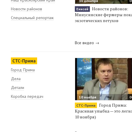
30 декабря
0
Новости районов:
Новости районов
Енисей
Минусинские фермеры пок
Специальный репортаж
экзотических петухов
Все видео →
СТС-Прима
Город Прима
Дела
Детали
Коробка передач
10 ноября
0
Город Прима:
СТС-Прима
Красивая улыбка — это легко
10 ноября)