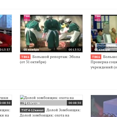
0:13:37
05 ноября
00:13:52
05 ноября
Большой репортаж: Эбола
Большо
ТВК6
ТВК6
(от 31 октября)
Проверка соц
учреждений (о
0:08:30
04 августа
00:08:30
ящик:
Долой Зомбоящик:
ТНТ4-12канал
ки на
Долой зомбоящик: охота на