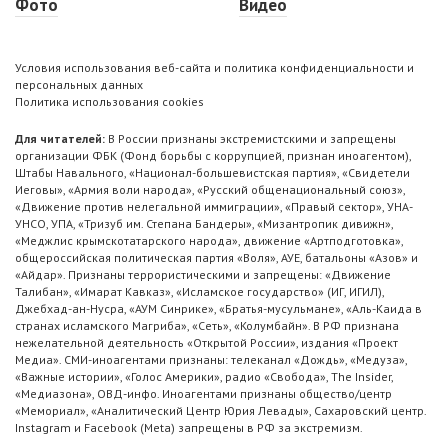
Фото
Видео
Условия использования веб-сайта и политика конфиденциальности и
персональных данных
Политика использования cookies
Для читателей:
В России признаны экстремистскими и запрещены
организации ФБК (Фонд борьбы с коррупцией, признан иноагентом),
Штабы Навального, «Национал-большевистская партия», «Свидетели
Иеговы», «Армия воли народа», «Русский общенациональный союз»,
«Движение против нелегальной иммиграции», «Правый сектор», УНА-
УНСО, УПА, «Тризуб им. Степана Бандеры», «Мизантропик дивижн»,
«Меджлис крымскотатарского народа», движение «Артподготовка»,
общероссийская политическая партия «Воля», АУЕ, батальоны «Азов» и
«Айдар». Признаны террористическими и запрещены: «Движение
Талибан», «Имарат Кавказ», «Исламское государство» (ИГ, ИГИЛ),
Джебхад-ан-Нусра, «АУМ Синрике», «Братья-мусульмане», «Аль-Каида в
странах исламского Магриба», «Сеть», «Колумбайн». В РФ признана
нежелательной деятельность «Открытой России», издания «Проект
Медиа». СМИ-иноагентами признаны: телеканал «Дождь», «Медуза»,
«Важные истории», «Голос Америки», радио «Свобода», The Insider,
«Медиазона», ОВД-инфо. Иноагентами признаны общество/центр
«Мемориал», «Аналитический Центр Юрия Левады», Сахаровский центр.
Instagram и Facebook (Metа) запрещены в РФ за экстремизм.